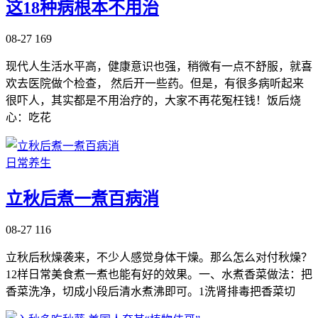
这18种病根本不用治
08-27
169
现代人生活水平高，健康意识也强，稍微有一点不舒服，就喜
欢去医院做个检查， 然后开一些药。但是，有很多病听起来
很吓人，其实都是不用治疗的，大家不再花冤枉钱！饭后烧
心：吃花
日常养生
立秋后煮一煮百病消
08-27
116
立秋后秋燥袭来，不少人感觉身体干燥。那么怎么对付秋燥？
12样日常美食煮一煮也能有好的效果。一、水煮香菜做法：把
香菜洗净，切成小段后清水煮沸即可。1洗肾排毒把香菜切