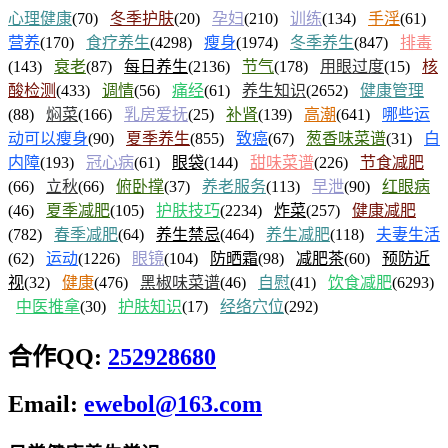
心理健康
(70)
冬季护肤
(20)
孕妇
(210)
训练
(134)
手淫
(61)
营养
(170)
食疗养生
(4298)
瘦身
(1974)
冬季养生
(847)
排毒
(143)
衰老
(87)
每日养生
(2136)
节气
(178)
用眼过度
(15)
核
酸检测
(433)
调情
(56)
痛经
(61)
养生知识
(2652)
健康管理
(88)
焖菜
(166)
乳房爱抚
(25)
补肾
(139)
高潮
(641)
哪些运
动可以瘦身
(90)
夏季养生
(855)
致癌
(67)
葱香味菜谱
(31)
白
内障
(193)
冠心病
(61)
眼袋
(144)
甜味菜谱
(226)
节食减肥
(66)
立秋
(66)
俯卧撑
(37)
养老服务
(113)
早泄
(90)
红眼病
(46)
夏季减肥
(105)
护肤技巧
(2234)
炸菜
(257)
健康减肥
(782)
春季减肥
(64)
养生禁忌
(464)
养生减肥
(118)
夫妻生活
(62)
运动
(1226)
眼镜
(104)
防晒霜
(98)
减肥茶
(60)
预防近
视
(32)
健康
(476)
黑椒味菜谱
(46)
自慰
(41)
饮食减肥
(6293)
中医推拿
(30)
护肤知识
(17)
经络穴位
(292)
合作QQ:
252928680
Email:
ewebol@163.com