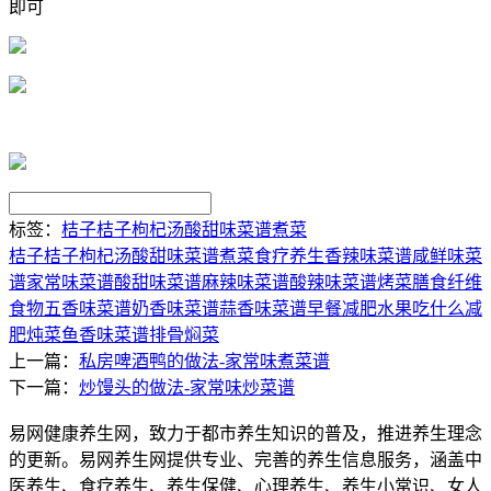
即可
标签：
桔子
桔子枸杞汤
酸甜味菜谱
煮菜
桔子
桔子枸杞汤
酸甜味菜谱
煮菜
食疗养生
香辣味菜谱
咸鲜味菜
谱
家常味菜谱
酸甜味菜谱
麻辣味菜谱
酸辣味菜谱
烤菜
膳食纤维
食物
五香味菜谱
奶香味菜谱
蒜香味菜谱
早餐
减肥水果
吃什么减
肥
炖菜
鱼香味菜谱
排骨
焖菜
上一篇：
私房啤酒鸭的做法-家常味煮菜谱
下一篇：
炒馒头的做法-家常味炒菜谱
易网健康养生网，致力于都市养生知识的普及，推进养生理念
的更新。易网养生网提供专业、完善的养生信息服务，涵盖中
医养生、食疗养生、养生保健、心理养生、养生小常识、女人