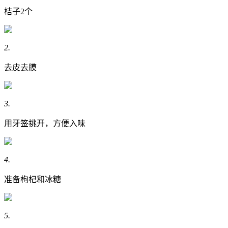
桔子2个
2.
去皮去膜
3.
用牙签挑开，方便入味
4.
准备枸杞和冰糖
5.