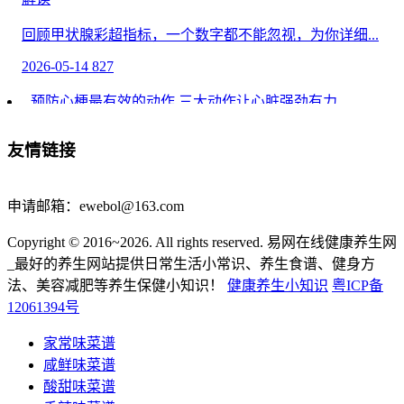
回顾甲状腺彩超指标，一个数字都不能忽视，为你详细...
2026-05-14
827
预防心梗最有效的动作 三大动作让心脏强劲有力
越来越受大众关注的心梗，其实又叫急性心肌梗死，通...
友情链接
2026-04-29
1835
医生调查发现：癌症患者若每天睡午觉，不出半年，或
申请邮箱：ewebol@163.com
有这几个变化
Copyright © 2016~2026. All rights reserved. 易网在线健康养生网
医生调查发现：癌症患者若每天睡午觉，不出半年，或
_最好的养生网站提供日常生活小常识、养生食谱、健身方
有...
法、美容减肥等养生保健小知识！
健康养生小知识
粤ICP备
12061394号
2026-04-25
167
家常味菜谱
不同年龄段的细胞数量变化
咸鲜味菜谱
年龄从来不是拒绝保养、拒绝管理的借口，无论你现...
酸甜味菜谱