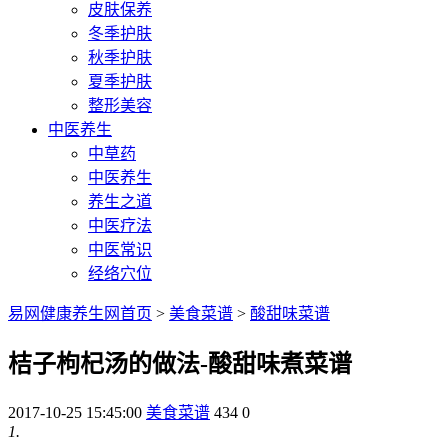
皮肤保养
冬季护肤
秋季护肤
夏季护肤
整形美容
中医养生
中草药
中医养生
养生之道
中医疗法
中医常识
经络穴位
易网健康养生网首页
>
美食菜谱
>
酸甜味菜谱
桔子枸杞汤的做法-酸甜味煮菜谱
2017-10-25 15:45:00
美食菜谱
434
0
1.