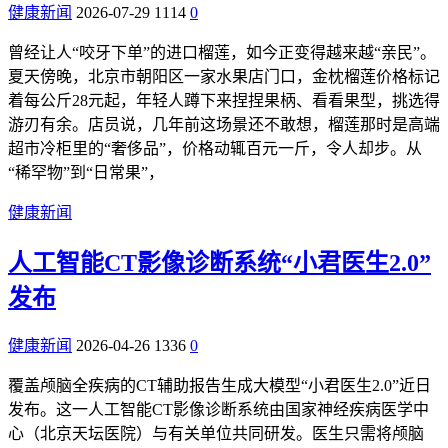
健康新闻
2026-07-29
1114
0
曾经让人“咬牙下单”的进口榴莲，如今正变得越来越“亲民”。
夏天傍晚，北京市朝阳区一家水果店门口，金枕榴莲价格标记
着每公斤28元起，年轻人蹲下来捏捏果柄、看看果型，挑选得
游刃有余。店员说，几年前这场景还不敢想，榴莲那时是高端
超市冷柜里的“奢侈品”，价格动辄百元一斤，令人却步。从
“稀罕物”到“日常果”，
健康新闻
人工智能CT影像诊断系统“小君医生2.0”
发布
健康新闻
2026-04-26
1336
0
覆盖颅脑全疾病的CT辅助报告生成大模型“小君医生2.0”近日
发布。这一人工智能CT影像诊断系统由国家神经疾病医学中
心（北京天坛医院）与有关单位共同研发。医生只需将颅脑