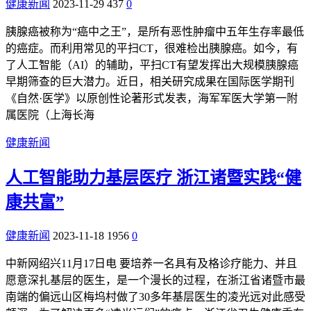
健康新闻
2023-11-29
437
0
胰腺癌被称为“癌中之王”，是所有恶性肿瘤中五年生存率最低
的癌症。而利用常见的平扫CT，很难检出胰腺癌。如今，有
了人工智能（AI）的辅助，平扫CT有望发挥出大规模胰腺癌
早期筛查的巨大潜力。近日，相关研究成果在国际医学期刊
《自然·医学》以原创性论著形式发表，海军军医大学第一附
属医院（上海长海
健康新闻
人工智能助力基层医疗 浙江诸暨实践“健
康共富”
健康新闻
2023-11-18
1956
0
中新网绍兴11月17日电 要培养一名具有及格诊疗能力、并且
愿意深扎基层的医生，是一个漫长的过程，在浙江省诸暨市最
南端的偏远山区梅坞村做了30多年基层医生的凌光远对此感受