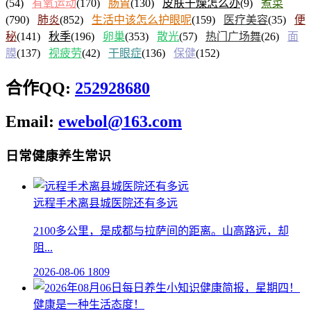
(54)
有氧运动
(170)
肠胃
(130)
皮肤干燥怎么办
(9)
煮菜
(790)
肺炎
(852)
生活中该怎么护眼呢
(159)
医疗美容
(35)
便
秘
(141)
秋季
(196)
卵巢
(353)
散光
(57)
热门广场舞
(26)
面
膜
(137)
视疲劳
(42)
干眼症
(136)
保健
(152)
合作QQ:
252928680
Email:
ewebol@163.com
日常健康养生常识
远程手术离县城医院还有多远
2100多公里，是成都与拉萨间的距离。山高路远，却
阻...
2026-08-06
1809