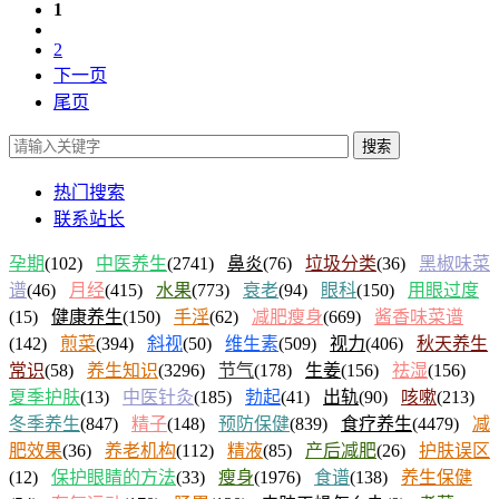
1
2
下一页
尾页
搜索
热门搜索
联系站长
孕期
(102)
中医养生
(2741)
鼻炎
(76)
垃圾分类
(36)
黑椒味菜
谱
(46)
月经
(415)
水果
(773)
衰老
(94)
眼科
(150)
用眼过度
(15)
健康养生
(150)
手淫
(62)
减肥瘦身
(669)
酱香味菜谱
(142)
煎菜
(394)
斜视
(50)
维生素
(509)
视力
(406)
秋天养生
常识
(58)
养生知识
(3296)
节气
(178)
生姜
(156)
祛湿
(156)
夏季护肤
(13)
中医针灸
(185)
勃起
(41)
出轨
(90)
咳嗽
(213)
冬季养生
(847)
精子
(148)
预防保健
(839)
食疗养生
(4479)
减
肥效果
(36)
养老机构
(112)
精液
(85)
产后减肥
(26)
护肤误区
(12)
保护眼睛的方法
(33)
瘦身
(1976)
食谱
(138)
养生保健