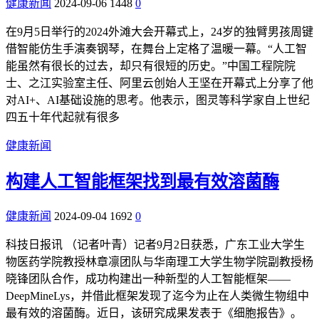
健康新闻
2024-09-06
1448
0
在9月5日举行的2024外滩大会开幕式上，24岁的独臂男孩周键
借智能仿生手演奏钢琴，在舞台上定格了温暖一幕。“人工智
能虽然有很长的过去，却只有很短的历史。”中国工程院院
士、之江实验室主任、阿里云创始人王坚在开幕式上分享了他
对AI+、AI基础设施的思考。他表示，图灵等科学家自上世纪
四五十年代起就有很多
健康新闻
构建人工智能框架找到最有效溶菌酶
健康新闻
2024-09-04
1692
0
科技日报讯 （记者叶青）记者9月2日获悉，广东工业大学生
物医药学院教授林章凛团队与华南理工大学生物学院副教授杨
晓锋团队合作，成功构建出一种新型的人工智能框架——
DeepMineLys，并借此框架发现了迄今为止在人类微生物组中
最有效的溶菌酶。近日，该研究成果发表于《细胞报告》。