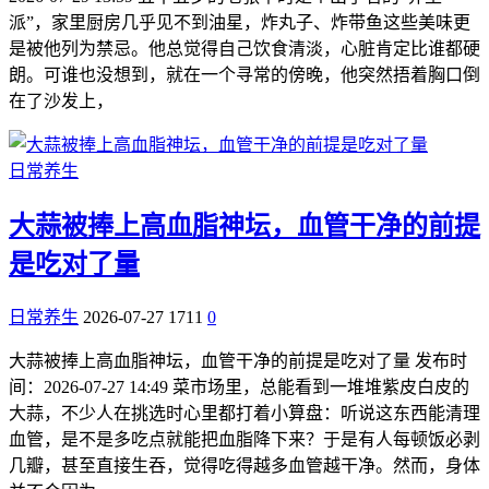
派”，家里厨房几乎见不到油星，炸丸子、炸带鱼这些美味更
是被他列为禁忌。他总觉得自己饮食清淡，心脏肯定比谁都硬
朗。可谁也没想到，就在一个寻常的傍晚，他突然捂着胸口倒
在了沙发上，
日常养生
大蒜被捧上高血脂神坛，血管干净的前提
是吃对了量
日常养生
2026-07-27
1711
0
大蒜被捧上高血脂神坛，血管干净的前提是吃对了量 发布时
间：2026-07-27 14:49 菜市场里，总能看到一堆堆紫皮白皮的
大蒜，不少人在挑选时心里都打着小算盘：听说这东西能清理
血管，是不是多吃点就能把血脂降下来？于是有人每顿饭必剥
几瓣，甚至直接生吞，觉得吃得越多血管越干净。然而，身体