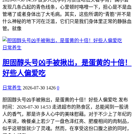
发现几条凸起的青色线条，心里顿时咯噔一下，担心是不是血
管堵了或者身体出了大毛病。其实，这些所谓的“青筋”并不是
什么神秘的地下河在泛滥，它们只是我们身体里正常的静脉血
管。就像
日常养生
胆固醇头号凶手被揪出，是蛋黄的十倍！
好些人偏爱吃
日常养生
2026-07-30
1426
0
胆固醇头号凶手被揪出，是蛋黄的十倍！好些人偏爱吃 发布
时间：2026-07-30 14:53 走进超市的熟食区，总能闻到一股诱
人的香气，那是许多人心中的美味慰藉。对于不少上了年纪的
人来说，晚餐桌上若少了一盘色泽红亮、肥瘦相间的肉制品，
似乎这顿饭就少了灵魂。然而，在享受这份口腹之欲的同时，