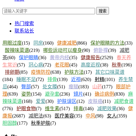
搜索
热门搜索
联系站长
用眼过度
(15)
同房
(160)
健康减肥
(866)
保护眼睛的方法
(33)
酸辣味菜谱
(219)
哪些运动可以瘦身
(90)
俯卧撑
(39)
减肥
茶
(60)
保护眼睛
(36)
黄帝内经
(35)
健康报告
(2529)
春天养
生常识
(57)
冠心病
(72)
老花眼
(45)
高度近视
(38)
秋季
(196)
排卵期
(85)
疫情防控
(638)
护肤方法
(17)
其它口味菜谱
(184)
睡眠不足
(72)
排骨
(139)
近视
(620)
射精
(101)
养生禁
忌
(464)
臀部
(57)
处女膜
(51)
瘦腿
(183)
山药
(177)
眼部护
理
(639)
姿势
(154)
避孕套
(236)
镜片
(41)
确诊病例
(830)
麻
辣味菜谱
(168)
爱爱
(30)
护肤误区
(12)
皮肤癌
(11)
减肥食谱
(776)
护眼食物
(7)
维生素
(517)
排毒
(146)
减肥效果
(36)
健
康报
(2687)
减肥法
(63)
医疗美容
(35)
中风
(98)
女人
(359)
胆固醇
(177)
秋季护肤
(7)