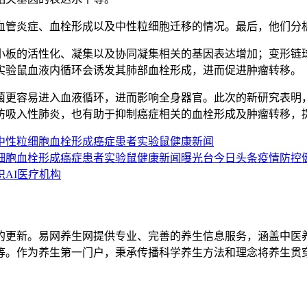
血管炎症、血栓形成以及中性粒细胞迁移的情况。最后，他们分
小板的活性化、凝集以及协同凝集相关的基因表达增加；变形链
实验鼠血液内循环会诱发其肺部血栓形成，进而促进肿瘤转移。
菌更容易进入血液循环，进而影响全身器官。此次的新研究表明
防吸入性肺炎，也有助于抑制癌症相关的血栓形成及肿瘤转移，
中性粒细胞
血栓形成
癌症患者
实验鼠
健康新闻
细胞
血栓形成
癌症患者
实验鼠
健康新闻
曝光台
今日头条
疫情防控
织
AI
医疗机构
的更新。易网养生网提供专业、完善的养生信息服务，涵盖中医
等。作为养生第一门户，秉承传播科学养生方法和理念将养生贯