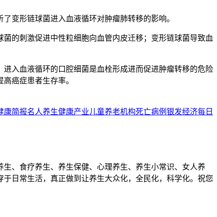
析了变形链球菌进入血液循环对肿瘤肺转移的影响。
球菌的刺激促进中性粒细胞向血管内皮迁移；变形链球菌导致血
，进入血液循环的口腔细菌是血栓形成进而促进肿瘤转移的危险
提高癌症患者生存率。
健康简报
名人养生
健康产业
儿童
养老机构
死亡病例
银发经济
每日
养生、食疗养生、养生保健、心理养生、养生小常识、女人养
穿于日常生活，真正做到让养生大众化，全民化，科学化。祝您