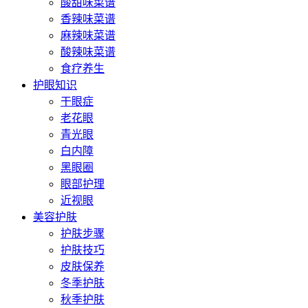
酸甜味菜谱
香辣味菜谱
麻辣味菜谱
酸辣味菜谱
食疗养生
护眼知识
干眼症
老花眼
青光眼
白内障
黑眼圈
眼部护理
近视眼
美容护肤
护肤步骤
护肤技巧
皮肤保养
冬季护肤
秋季护肤