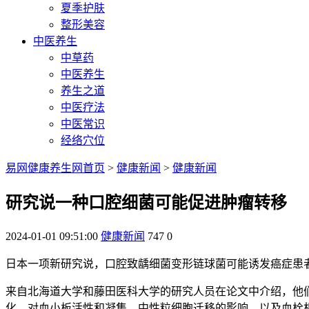
夏季护肤
整形美容
中医养生
中草药
中医养生
养生之道
中医疗法
中医常识
经络穴位
易网健康养生网首页
>
健康新闻
>
健康新闻
研究说一种口腔细菌可能促进肿瘤转移
2024-01-01 09:51:00
健康新闻
747
0
日本一项新研究说，口腔致龋细菌变形链球菌可能诱发癌症患
来自北海道大学和藤田医科大学的研究人员在论文中介绍，他
化，对血小板活性和凝集、中性粒细胞迁移的影响，以及血栓