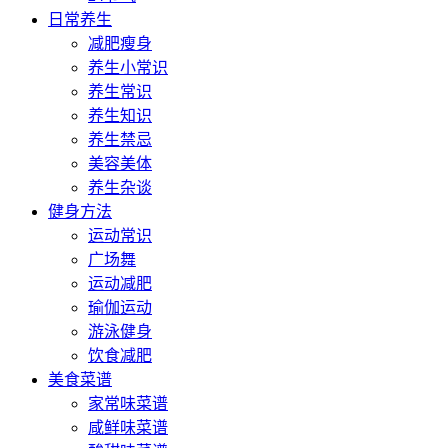
日常养生
减肥瘦身
养生小常识
养生常识
养生知识
养生禁忌
美容美体
养生杂谈
健身方法
运动常识
广场舞
运动减肥
瑜伽运动
游泳健身
饮食减肥
美食菜谱
家常味菜谱
咸鲜味菜谱