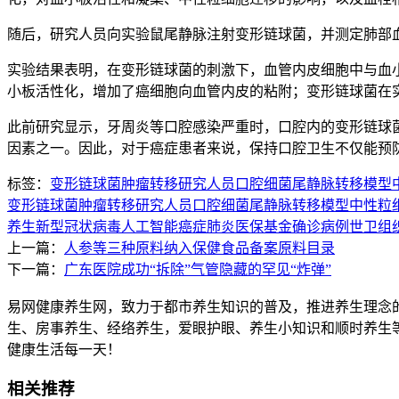
随后，研究人员向实验鼠尾静脉注射变形链球菌，并测定肺部
实验结果表明，在变形链球菌的刺激下，血管内皮细胞中与血
小板活性化，增加了癌细胞向血管内皮的粘附；变形链球菌在
此前研究显示，牙周炎等口腔感染严重时，口腔内的变形链球
因素之一。因此，对于癌症患者来说，保持口腔卫生不仅能预
标签：
变形链球菌
肿瘤转移
研究人员
口腔细菌
尾静脉
转移模型
变形链球菌
肿瘤转移
研究人员
口腔细菌
尾静脉
转移模型
中性粒
养生
新型冠状病毒
人工智能
癌症
肺炎
医保基金
确诊病例
世卫组
上一篇：
人参等三种原料纳入保健食品备案原料目录
下一篇：
广东医院成功“拆除”气管隐藏的罕见“炸弹”
易网健康养生网，致力于都市养生知识的普及，推进养生理念
生、房事养生、经络养生，爱眼护眼、养生小知识和顺时养生
健康生活每一天！
相关推荐