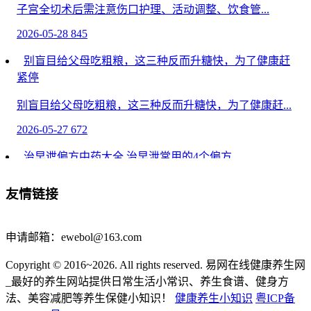
子宫全切术后需注意伤口护理、活动调整、饮食管...
2026-05-28
845
别盲目给父母吃粗粮，这三种反而升糖快，为了健康赶
紧停
别盲目给父母吃粗粮，这三种反而升糖快，为了健康赶...
2026-05-27
672
治早迣偏方中药大全 治早泄常用的4个偏方
生活中很多夫妻存在性生活不和谐的问题，大多是都...
友情链接
2026-05-17
804
子宫衰老怎么调
申请邮箱：ewebol@163.com
子宫衰老可通过饮食调节、规律作息、心理疏导、...
Copyright © 2016~2026. All rights reserved. 易网在线健康养生网
_最好的养生网站提供日常生活小常识、养生食谱、健身方
2026-05-20
1379
法、美容减肥等养生保健小知识！
健康养生小知识
粤ICP备