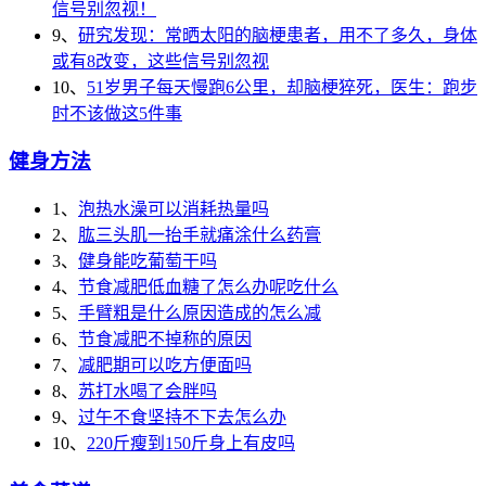
信号别忽视！
9、
研究发现：常晒太阳的脑梗患者，用不了多久，身体
或有8改变，这些信号别忽视
10、
51岁男子每天慢跑6公里，却脑梗猝死，医生：跑步
时不该做这5件事
健身方法
1、
泡热水澡可以消耗热量吗
2、
肱三头肌一抬手就痛涂什么药膏
3、
健身能吃葡萄干吗
4、
节食减肥低血糖了怎么办呢吃什么
5、
手臂粗是什么原因造成的怎么减
6、
节食减肥不掉称的原因
7、
减肥期可以吃方便面吗
8、
苏打水喝了会胖吗
9、
过午不食坚持不下去怎么办
10、
220斤瘦到150斤身上有皮吗