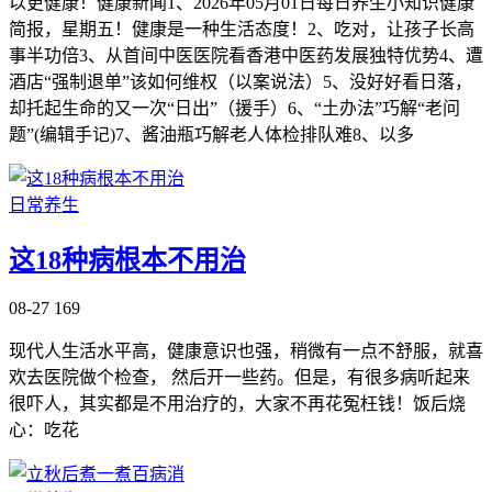
以更健康！健康新闻1、2026年05月01日每日养生小知识健康
简报，星期五！健康是一种生活态度！2、吃对，让孩子长高
事半功倍3、从首间中医医院看香港中医药发展独特优势4、遭
酒店“强制退单”该如何维权（以案说法）5、没好好看日落，
却托起生命的又一次“日出”（援手）6、“土办法”巧解“老问
题”(编辑手记)7、酱油瓶巧解老人体检排队难8、以多
日常养生
这18种病根本不用治
08-27
169
现代人生活水平高，健康意识也强，稍微有一点不舒服，就喜
欢去医院做个检查， 然后开一些药。但是，有很多病听起来
很吓人，其实都是不用治疗的，大家不再花冤枉钱！饭后烧
心：吃花