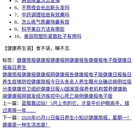
5、
肩颈厚重怎么变薄
6、
不熬夜会长出新头发吗
7、
中药调理祛痘有效果吗
8、
怎么练气质最快最有效
9、
科学美白方法有哪些
10、
美容院塑形紧致肚子有用吗
【健康养生语】食不语，睡不言.
标签：
健康简报
健康报
健康报网
健康报告
健康报电子版
健康日
报
每日养生
健康简报
健康报
健康报网
健康报告
健康报电子版
健康日报
每日
养生
疫情防控
健康简报
今日头条
名人养生
曝光台
确诊病例
垃圾
分类
健康
世卫组织
健康日报
AI
国家医保
养老机构
营养
健康新
闻
健康报网
银发经济
疾控中心
死亡病例
健康报电子版
上一篇：
蓝莓靠边站！5月上市的它，才是平价护眼高手，错
过再等一年……
下一篇：
2026年05月11日每日养生小知识健康简报，星期一！
健康是一种生活态度！