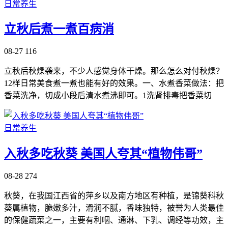
日常养生
立秋后煮一煮百病消
08-27
116
立秋后秋燥袭来，不少人感觉身体干燥。那么怎么对付秋燥？
12样日常美食煮一煮也能有好的效果。一、水煮香菜做法：把
香菜洗净，切成小段后清水煮沸即可。1洗肾排毒把香菜切
日常养生
入秋多吃秋葵 美国人夸其“植物伟哥”
08-28
274
秋葵，在我国江西省的萍乡以及南方地区有种植，是锦葵科秋
葵属植物，脆嫩多汁，滑润不腻，香味独特，被誉为人类最佳
的保健蔬菜之一，主要有利咽、通淋、下乳、调经等功效，主