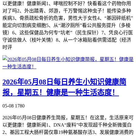
以更健康！健康新闻1、哮喘控制不好？快看看这个药物你用
对了吗2、外出踏青、郊游，千万警惕这种虫子！能传染多种
疾病3、骨质疏松骨折的危害，男性大于女性4、“基因碎纸机”
能定向切割病变细胞5、从“潮汐厕所”看公共服务提升（多棱
镜）6、这些保健品为何专“坑老”（民生探针）7、凭良心行医
守诚信做人（枝叶关情）8、从一个冰箱贴看供需适配（经济
时评
2026年05月08日每日养生小知识健康简
报，星期五！健康是一种生活态度！
05-08
1780
2026年05月08日健康养生简报，星期五！在这里，生活原来可
以更健康！健康新闻1、DNA“废料”中发现超千种全新微蛋白
2、基因工程大肠杆菌仅靠19种氨基酸存活3、发展健康消费的