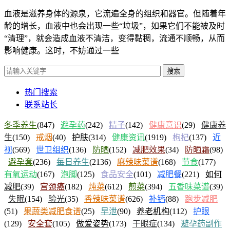
血液是滋养身体的源泉，它流遍全身的组织和器官。但随着年
龄的增长，血液中也会出现一些“垃圾”，如果它们不能被及时
“清理”，就会造成血液不清洁，变得黏稠，流通不顺畅，从而
影响健康。这时，不妨通过一些
搜索
热门搜索
联系站长
冬季养生
(847)
避孕药
(242)
精子
(142)
健康意识
(29)
健康养
生
(150)
戒烟
(40)
护肤
(314)
健康资讯
(1919)
枸杞
(137)
近
视
(569)
世卫组织
(136)
防晒
(152)
减肥效果
(34)
防晒霜
(98)
避孕套
(236)
每日养生
(2136)
麻辣味菜谱
(168)
节食
(177)
有氧运动
(167)
泡脚
(125)
食品安全
(101)
减肥餐
(221)
如何
减肥
(39)
宫颈癌
(182)
炖菜
(612)
煎菜
(394)
五香味菜谱
(39)
失眠
(154)
验光
(35)
香辣味菜谱
(626)
补钙
(88)
跑步减肥
(51)
果蔬类减肥食谱
(25)
早泄
(90)
养老机构
(112)
护眼
(129)
安全套
(105)
做爱姿势
(173)
干眼症
(134)
避孕药副作