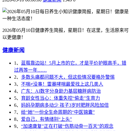
2026年05月10日健康养生简报，星期日！在这里，生活原来可
以更健康！
健康新闻
1、
蓝莓靠边站！5月上市的它，才是平价护眼高手，错
过再等一年……
2、
多数头痛都问题不大，但这些情况要格外警惕
3、
不喘≠没事！雷暴哮喘最爱找上这几类人
4、
广东：AI数字分身助力基层糖胖病防治
5、
育龄女性当心：体重失控“偷走”生育力
6、
妈妈孕期病多动少 孩子3岁时肥胖风险加倍
7、
给“她”一份全生命周期的“中医锦囊”
8、
爱自己，有情绪别“上头”
9、
“加速康复”正在打破“伤筋动骨一百天”的观念