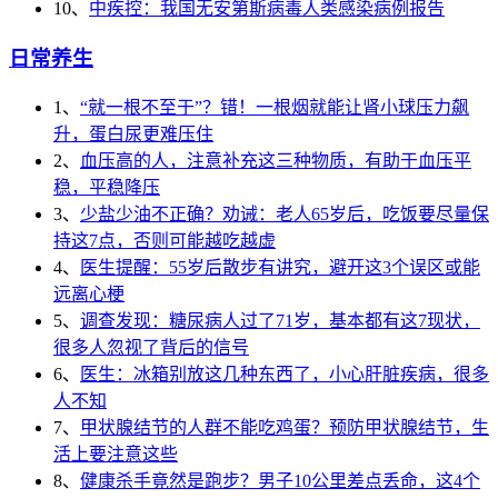
10、
中疾控：我国无安第斯病毒人类感染病例报告
日常养生
1、
“就一根不至于”？错！一根烟就能让肾小球压力飙
升，蛋白尿更难压住
2、
血压高的人，注意补充这三种物质，有助于血压平
稳，平稳降压
3、
少盐少油不正确？劝诫：老人65岁后，吃饭要尽量保
持这7点，否则可能越吃越虚
4、
医生提醒：55岁后散步有讲究，避开这3个误区或能
远离心梗
5、
调查发现：糖尿病人过了71岁，基本都有这7现状，
很多人忽视了背后的信号
6、
医生：冰箱别放这几种东西了，小心肝脏疾病，很多
人不知
7、
甲状腺结节的人群不能吃鸡蛋？预防甲状腺结节，生
活上要注意这些
8、
健康杀手竟然是跑步？男子10公里差点丢命，这4个