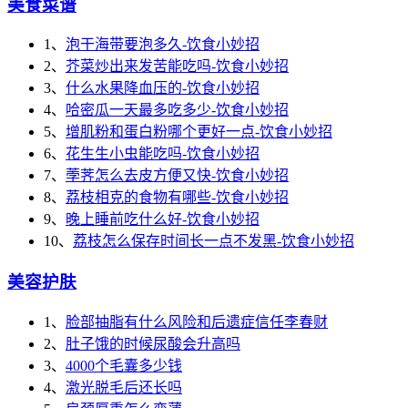
美食菜谱
1、
泡干海带要泡多久-饮食小妙招
2、
芥菜炒出来发苦能吃吗-饮食小妙招
3、
什么水果降血压的-饮食小妙招
4、
哈密瓜一天最多吃多少-饮食小妙招
5、
增肌粉和蛋白粉哪个更好一点-饮食小妙招
6、
花生生小虫能吃吗-饮食小妙招
7、
荸荠怎么去皮方便又快-饮食小妙招
8、
荔枝相克的食物有哪些-饮食小妙招
9、
晚上睡前吃什么好-饮食小妙招
10、
荔枝怎么保存时间长一点不发黑-饮食小妙招
美容护肤
1、
脸部抽脂有什么风险和后遗症信任李春财
2、
肚子饿的时候尿酸会升高吗
3、
4000个毛囊多少钱
4、
激光脱毛后还长吗