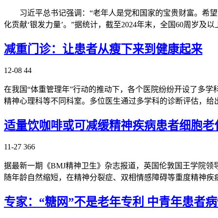
习近平总书记强调：“老年人是党和国家的宝贵财富。希望广
化贡献‘银发力量’。”据统计，截至2024年末，全国60周岁及以
减重门诊：让患者从瘦下来到健康起来
12-08
44
在我国“体重管理年”行动的推动下，各个医院纷纷开设了多
精神心理科等不同科室。多位医生通过多学科的诊断评估，给
适量饮咖啡或可减缓精神疾病患者细胞老
11-27
366
据最新一期《BMJ精神卫生》杂志报道，英国伦敦国王学院领
随年龄自然缩短，在精神分裂症、双相情感障碍等重度精神疾
专家：“糖网”不是老年专利 中青年患者