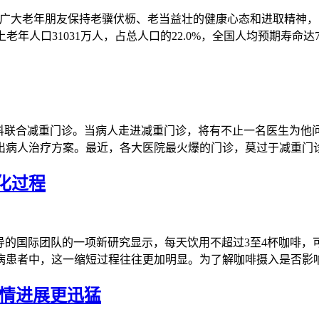
大老年朋友保持老骥伏枥、老当益壮的健康心态和进取精神，
上老年人口31031万人，占总人口的22.0%，全国人均预期寿命达
学科联合减重门诊。当病人走进减重门诊，将有不止一名医生为他
出病人治疗方案。最近，各大医院最火爆的门诊，莫过于减重门
化过程
导的国际团队的一项新研究显示，每天饮用不超过3至4杯咖啡
病患者中，这一缩短过程往往更加明显。为了解咖啡摄入是否影
病情进展更迅猛