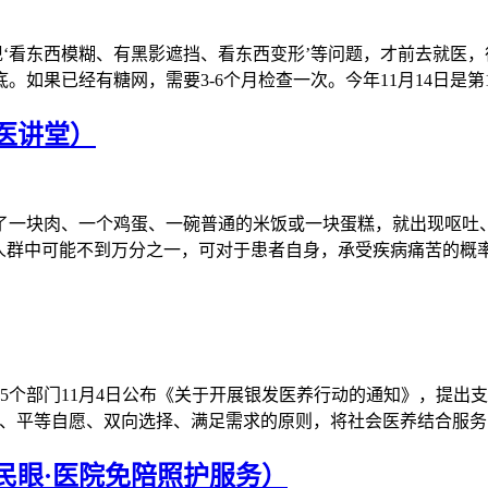
出现‘看东西模糊、有黑影遮挡、看东西变形’等问题，才前去就医
如果已经有糖网，需要3-6个月检查一次。今年11月14日是第1
医讲堂）
一块肉、一个鸡蛋、一碗普通的米饭或一块蛋糕，就出现呕吐、
人群中可能不到万分之一，可对于患者自身，承受疾病痛苦的概率
等5个部门11月4日公布《关于开展银发医养行动的通知》，提出
际、平等自愿、双向选择、满足需求的原则，将社会医养结合服
民眼·医院免陪照护服务）