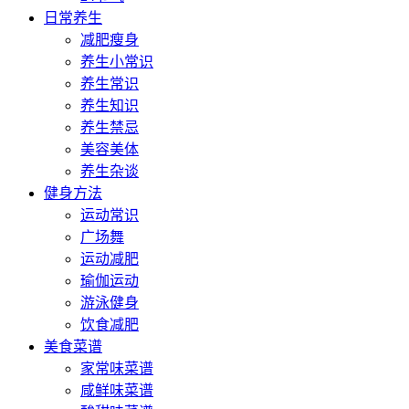
日常养生
减肥瘦身
养生小常识
养生常识
养生知识
养生禁忌
美容美体
养生杂谈
健身方法
运动常识
广场舞
运动减肥
瑜伽运动
游泳健身
饮食减肥
美食菜谱
家常味菜谱
咸鲜味菜谱