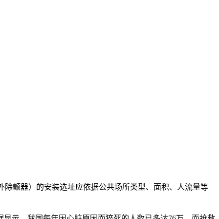
外除颤器）的安装选址应依据公共场所类型、面积、人流量等
。
据显示，我国每年因心脏原因而猝死的人数已多达76万，而抢救