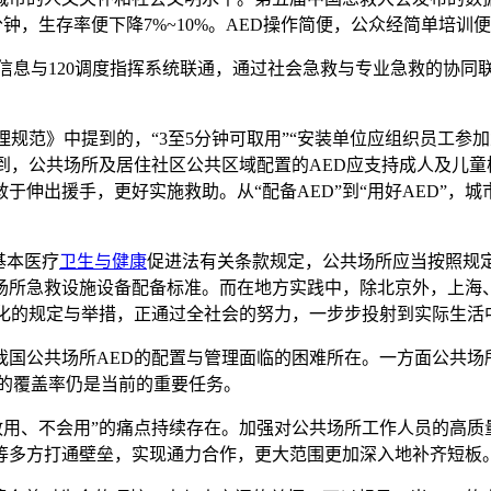
分钟，生存率便下降7%~10%。AED操作简便，公众经简单培
D信息与120调度指挥系统联通，通过社会急救与专业急救的协同
规范》中提到的，“3至5分钟可取用”“安装单位应组织员工参加
到，公共场所及居住社区公共区域配置的AED应支持成人及儿
于伸出援手，更好实施救助。从“配备AED”到“用好AED”，
基本医疗
卫生与健康
促进法有关条款规定，公共场所应当按照规定配
场所急救设施设备配备标准。而在地方实践中，除北京外，上海
化的规定与举措，正通过全社会的努力，一步步投射到实际生活
国公共场所AED的配置与管理面临的困难所在。一方面公共场
D的覆盖率仍是当前的重要任务。
不敢用、不会用”的痛点持续存在。加强对公共场所工作人员的高
等多方打通壁垒，实现通力合作，更大范围更加深入地补齐短板