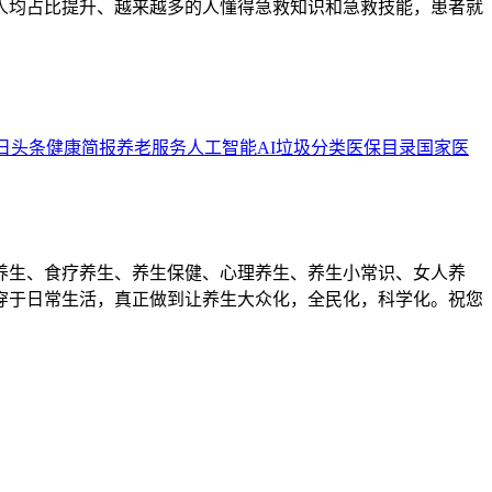
的人均占比提升、越来越多的人懂得急救知识和急救技能，患者就
日头条
健康简报
养老服务
人工智能
AI
垃圾分类
医保目录
国家医
养生、食疗养生、养生保健、心理养生、养生小常识、女人养
穿于日常生活，真正做到让养生大众化，全民化，科学化。祝您