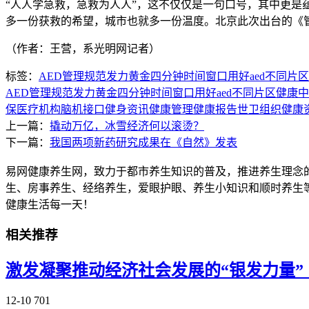
“人人学急救，急救为人人”，这不仅仅是一句口号，其中更是
多一份获救的希望，城市也就多一份温度。北京此次出台的《
（作者：王营，系光明网记者）
标签：
AED
管理规范
发力
黄金四分钟
时间窗口
用好aed
不同片区
AED
管理规范
发力
黄金四分钟
时间窗口
用好aed
不同片区
健康中国
保
医疗机构
脑机接口
健身资讯
健康管理
健康报告
世卫组织
健康
上一篇：
撬动万亿，冰雪经济何以滚烫？
下一篇：
我国两项新药研究成果在《自然》发表
易网健康养生网，致力于都市养生知识的普及，推进养生理念
生、房事养生、经络养生，爱眼护眼、养生小知识和顺时养生
健康生活每一天！
相关推荐
激发凝聚推动经济社会发展的“银发力量”
12-10
701