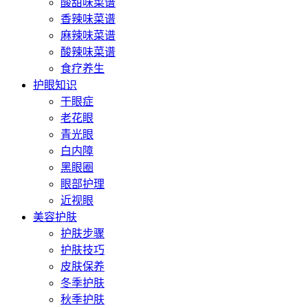
酸甜味菜谱
香辣味菜谱
麻辣味菜谱
酸辣味菜谱
食疗养生
护眼知识
干眼症
老花眼
青光眼
白内障
黑眼圈
眼部护理
近视眼
美容护肤
护肤步骤
护肤技巧
皮肤保养
冬季护肤
秋季护肤