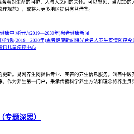
蕴含着对生命的呵护、人与人之间的关怀。可以想见，当AED
管理规范》，或将为更多地区提供有益借鉴。
健康中国行动(2019—2030年)
患者
健康新闻
行动(2019—2030年)
患者
健康新闻
曝光台
名人养生
疫情防控
今
资讯
儿童
疾控中心
的更新。易网养生网提供专业、完善的养生信息服务，涵盖中医
等。作为养生第一门户，秉承传播科学养生方法和理念将养生贯
（专题深思）