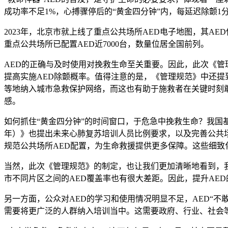
成功率不足1%，心搏骤停后的“黄金四分钟”内，每延迟除颤1
2023年，北京市就上线了重点公共场所AED电子地图，其AE
重点公共场所已配置AED近7000台，数量位居全国前列。
AED的正确与及时使用对挽救生命至关重要。因此，此次《管理
提高实施AED除颤概率。值得注意的是，《管理规范》中还提
等地纳入城市急救保护网络，而这也有助于施救者在关键时刻敢
感。
如何抓住“黄金四分钟”的时间窗口，于危急中挽救生命？我国
年）》也提出未来心肺复苏培训人员比例要求，以及完善公共
规范公共场所AED配置，为生命救援提供更多保障。这些细致
当然，此次《管理规范》的制定，也让我们更加清晰地看到，我
市不同片区之间的AED覆盖率也有很大差距。因此，提升AE
另一方面，公众对AED的学习和使用情况明显不足，AED“
需要将更广泛的人群纳入培训当中。这需要政府、行业、社会