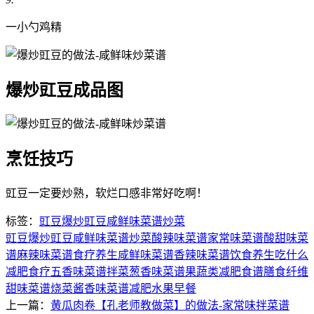
一小勺鸡精
爆炒豇豆成品图
烹饪技巧
豇豆一定要炒熟，软烂口感非常好吃啊！
标签：
豇豆
爆炒豇豆
咸鲜味菜谱
炒菜
豇豆
爆炒豇豆
咸鲜味菜谱
炒菜
酸辣味菜谱
家常味菜谱
酸甜味菜
谱
麻辣味菜谱
食疗养生
咸鲜味菜谱
香辣味菜谱
饮食养生
吃什么
减肥
食疗
五香味菜谱
拌菜
葱香味菜谱
果蔬类减肥食谱
膳食纤维
甜味菜谱
烧菜
酱香味菜谱
减肥水果
早餐
上一篇：
黄瓜肉卷【孔老师教做菜】的做法-家常味拌菜谱