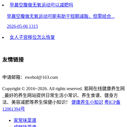
早晨空腹做无氧运动可以减肥吗
早晨空腹做无氧运动可能有助于短期减脂，但需结合...
2026-05-06
1315
女人子宫移位怎么恢复
子宫移位可以通过保守治疗、药物治疗、手术治疗...
2026-04-26
1517
友情链接
一张发票何以释放消费潜力
申请邮箱：ewebol@163.com
湖北武汉市民苏一涵在硚口区一家烧烤店用餐...
Copyright © 2016~2026. All rights reserved. 易网在线健康养生网
2026-04-23
1652
_最好的养生网站提供日常生活小常识、养生食谱、健身方
为什么健身要少吃碳水食物-饮食小妙招
法、美容减肥等养生保健小知识！
健康养生小知识
粤ICP备
12061394号
健身期间减少碳水摄入主要基于控制体脂、促进肌...
家常味菜谱
2026-04-20
1096