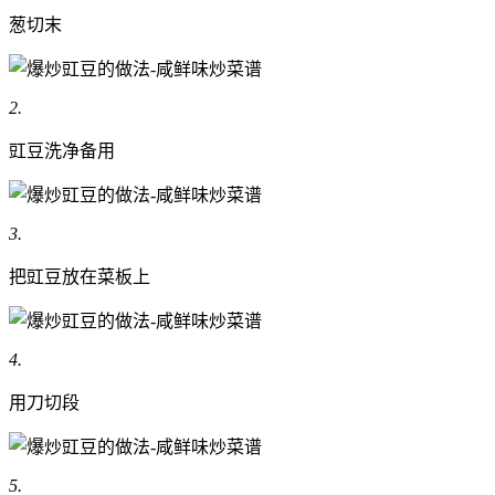
葱切末
2.
豇豆洗净备用
3.
把豇豆放在菜板上
4.
用刀切段
5.