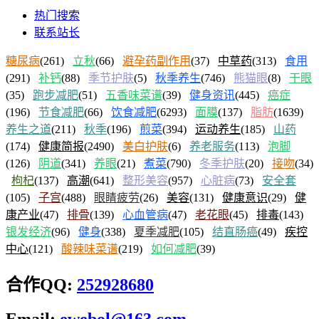
热门搜索
联系站长
糖尿病
(261)
立秋
(66)
避孕药副作用
(37)
中草药
(313)
食用
(291)
补钙
(88)
季节护肤
(5)
秋季养生
(746)
熊猫眼
(8)
干眼
(35)
跑步减肥
(51)
五香味菜谱
(39)
健身资讯
(445)
癌症
(196)
节食减肥
(66)
饮食减肥
(6293)
面膜
(137)
脂肪
(1639)
养生之道
(211)
秋季
(196)
煎菜
(394)
运动养生
(185)
山药
(174)
健康简报
(2490)
美白护肤
(6)
养老服务
(113)
泡脚
(126)
阴道
(341)
养眼
(21)
煮菜
(790)
冬季护肤
(20)
接吻
(34)
枸杞
(137)
高潮
(641)
整形美容
(957)
心脏病
(73)
安全套
(105)
子宫
(488)
眼睛疲劳
(26)
美容
(131)
健康意识
(29)
健
康产业
(47)
排骨
(139)
心血管病
(47)
老花眼
(45)
排毒
(143)
银发经济
(96)
健身
(338)
夏季减肥
(105)
结直肠癌
(49)
疾控
中心
(121)
酸辣味菜谱
(219)
如何减肥
(39)
合作QQ:
252928680