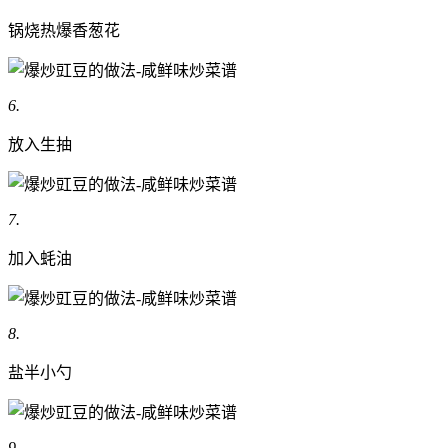
锅烧热爆香葱花
6.
放入生抽
7.
加入蚝油
8.
盐半小勺
9.