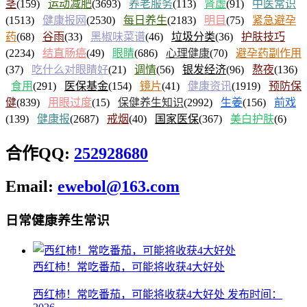
茎
(159)
运动减肥
(3693)
养老服务
(113)
肾虚
(91)
中医常识
(1513)
健康报网
(2530)
每日养生
(2183)
明目
(75)
紧急避孕
药
(68)
谷雨
(33)
黑椒味菜谱
(46)
垃圾分类
(36)
护肤技巧
(2234)
结直肠癌
(49)
眼睛
(686)
心理健康
(70)
避孕药副作用
(37)
吃什么对眼睛好
(21)
调情
(56)
银发经济
(96)
熬夜
(136)
食用
(291)
医保基金
(154)
镜片
(41)
健康资讯
(1919)
预防保
健
(839)
用眼过度
(15)
保健养生知识
(2992)
生姜
(156)
前戏
(139)
健康报
(2687)
戒烟
(40)
国家医保
(367)
美白护肤
(6)
合作QQ:
252928680
Email:
ewebol@163.com
日常健康养生常识
西红柿！常吃番茄，可能将收获4大好处
西红柿！常吃番茄，可能将收获4大好处 发布时间：