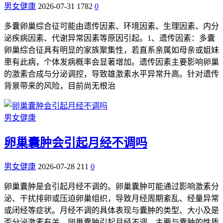
男女健康
2026-07-31
1782
0
多囊卵巢综合征可能由遗传因素、环境因素、生理因素、内分
泌疾病因素、代谢异常因素等原因引起。1、遗传因素：多囊
卵巢综合征具有明显的家族聚集性，若直系亲属如母亲或姐妹
患有此病，个体发病概率会显著增加。遗传因素主要影响卵巢
的激素合成与分泌调控，导致雄激素水平异常升高。针对遗传
背景带来的风险，目前尚无根治
男女健康
卵巢囊肿会引起月经不调吗
男女健康
2026-07-28
211
0
卵巢囊肿是会引起月经不调的。卵巢囊肿可能通过影响激素分
泌、干扰排卵或压迫卵巢组织，导致月经周期紊乱、经量异常
或闭经等症状。月经不调的具体表现与囊肿的类型、大小及是
否分泌激素有关。卵巢囊肿引起月经不调，主要与囊肿的性质