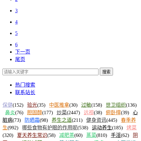
3
4
5
6
下一页
尾页
搜索
热门搜索
联系站长
保健
(152)
验光
(35)
中医推拿
(30)
过敏
(158)
世卫组织
(136)
鼻炎
(76)
胆固醇
(177)
炒菜
(2447)
远视
(38)
俯卧撑
(39)
心
脏病
(73)
防晒霜
(98)
养生之道
(211)
健身资讯
(445)
春季养
生
(992)
哪些食物有护眼的作用呢
(538)
运动养生
(185)
烤菜
(320)
夏天养生常识
(58)
减肥茶
(60)
蒸菜
(810)
手淫
(62)
阴