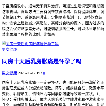
子宫肌瘤很小，通常无须特殊治疗，可通过生活调理和定期随
访来管理。调理方法主要有调整饮食结构、保持健康体重、调
节情绪压力、避免滥用激素、定期复查监测。1、调整饮食结
构：饮食上建议减少高脂肪、高糖分食物的摄入，因为过多的
脂肪会促进雌激素分泌，可能刺激肌瘤生长。可以适当增加蔬
菜水果和全谷物的比例，比如西
男女健康
同房十天后乳房胀痛是怀孕了吗
男女健康
2026-06-17
193
0
同房十天后乳房胀痛不一定是怀孕，也可能是月经来潮前的正
常生理反应或内分泌波动所致。怀孕、经前综合征、激素水平
变化、乳腺增生、情绪压力等因素都可能导致这一症状。1、
怀孕：受精卵着床后，体内人绒毛膜促性腺激素和孕激素水平
升高，会刺激乳腺腺管发育和腺泡增生，引起乳房胀痛、乳晕