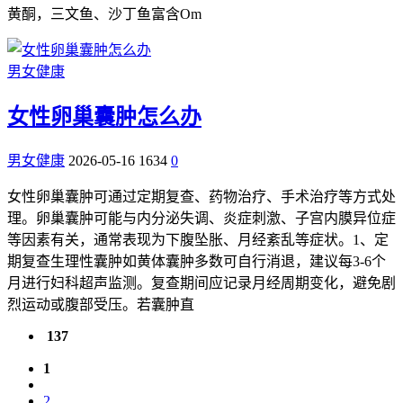
黄酮，三文鱼、沙丁鱼富含Om
男女健康
女性卵巢囊肿怎么办
男女健康
2026-05-16
1634
0
女性卵巢囊肿可通过定期复查、药物治疗、手术治疗等方式处
理。卵巢囊肿可能与内分泌失调、炎症刺激、子宫内膜异位症
等因素有关，通常表现为下腹坠胀、月经紊乱等症状。1、定
期复查生理性囊肿如黄体囊肿多数可自行消退，建议每3-6个
月进行妇科超声监测。复查期间应记录月经周期变化，避免剧
烈运动或腹部受压。若囊肿直
137
1
2