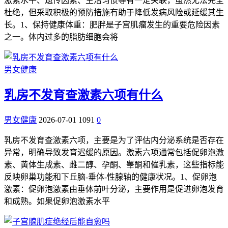
激素水平、遗传因素、生活习惯等有一定关联，虽然无法完全
杜绝，但采取积极的预防措施有助于降低发病风险或延缓其生
长。1、保持健康体重：肥胖是子宫肌瘤发生的重要危险因素
之一。体内过多的脂肪细胞会将
男女健康
乳房不发育查激素六项有什么
男女健康
2026-07-01
1091
0
乳房不发育查激素六项，主要是为了评估内分泌系统是否存在
异常，明确导致发育迟缓的原因。激素六项通常包括促卵泡激
素、黄体生成素、雌二醇、孕酮、睾酮和催乳素，这些指标能
反映卵巢功能和下丘脑-垂体-性腺轴的健康状况。1、促卵泡
激素：促卵泡激素由垂体前叶分泌，主要作用是促进卵泡发育
和成熟。如果促卵泡激素水平