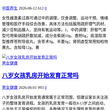
中医养生
2026-06-12
612
0
女性雌激素过高可通过中药调理、饮食调整、运动干预、情绪
管理和医疗手段综合改善，具体方法包括服用疏肝理气药材、
减少豆制品摄入、坚持有氧运动等。1、中药调理：肝郁气滞
型可用柴胡疏肝散加减，成分含柴胡10g、香附6g；痰湿阻滞
型推荐苍附导痰丸，含苍术9g、半夏6g；肾阴虚型常用知柏地
黄丸，含知母12g、黄
男女健康
八岁女孩乳房开始发育正常吗
男女健康
2026-06-01
993
0
八岁女孩乳房开始发育通常属于正常范围，但建议家长关注孩
子的整体发育进程。女孩的乳房发育一般在8-13岁之间启动，
八岁处于正常偏早的阶段，多数情况下是生理性发育的表现。