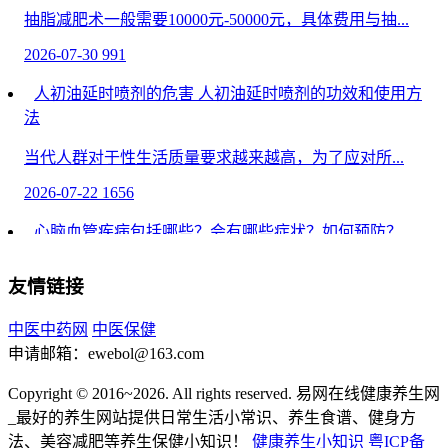
抽脂减肥术一般需要10000元-50000元，具体费用与抽...
2026-07-30
991
人初油延时喷剂的危害 人初油延时喷剂的功效和使用方
法
当代人群对于性生活质量要求越来越高，为了应对所...
2026-07-22
1656
心脑血管疾病包括哪些？会有哪些症状？如何预防？
心脑血管疾病包括哪些？会有哪些症状？如何预防？ 发
友情链接
布...
中医中药网
中医保健
2026-07-02
1022
申请邮箱：ewebol@163.com
嘴里频繁出现5个信号，或提示你的血糖已超标，警惕
糖尿病
Copyright © 2016~2026. All rights reserved. 易网在线健康养生网
_最好的养生网站提供日常生活小常识、养生食谱、健身方
嘴里频繁出现5个信号，或提示你的血糖已超标，警惕
法、美容减肥等养生保健小知识！
健康养生小知识
粤ICP备