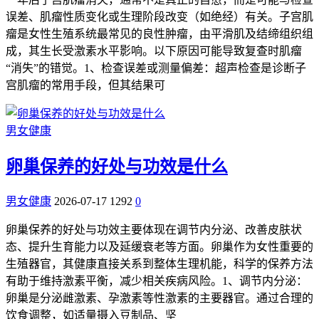
误差、肌瘤性质变化或生理阶段改变（如绝经）有关。子宫肌
瘤是女性生殖系统最常见的良性肿瘤，由平滑肌及结缔组织组
成，其生长受激素水平影响。以下原因可能导致复查时肌瘤
“消失”的错觉。1、检查误差或测量偏差：超声检查是诊断子
宫肌瘤的常用手段，但其结果可
男女健康
卵巢保养的好处与功效是什么
男女健康
2026-07-17
1292
0
卵巢保养的好处与功效主要体现在调节内分泌、改善皮肤状
态、提升生育能力以及延缓衰老等方面。卵巢作为女性重要的
生殖器官，其健康直接关系到整体生理机能，科学的保养方法
有助于维持激素平衡，减少相关疾病风险。1、调节内分泌：
卵巢是分泌雌激素、孕激素等性激素的主要器官。通过合理的
饮食调整，如适量摄入豆制品、坚