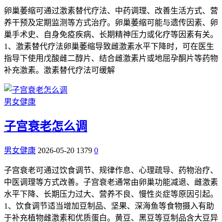
卵巢萎缩可通过激素替代疗法、中药调理、改善生活方式、营
养干预及定期监测等方式治疗。卵巢萎缩可能与遗传因素、卵
巢手术史、自身免疫疾病、长期精神压力或化疗等因素有关。
1、激素替代疗法卵巢萎缩导致雌激素水平下降时，可在医生
指导下使用戊酸雌二醇片、结合雌激素片或地屈孕酮片等药物
补充激素。激素替代疗法可缓解
男女健康
子宫衰老怎么调
男女健康
2026-05-20
1379
0
子宫衰老可通过饮食调节、规律作息、心理疏导、药物治疗、
中医调理等方式改善。子宫衰老通常由卵巢功能减退、雌激素
水平下降、长期压力过大、营养不良、慢性炎症等原因引起。
1、饮食调节适当增加豆制品、坚果、深海鱼等食物摄入有助
于补充植物雌激素和优质蛋白。黄豆、黑豆等豆制品含大豆异