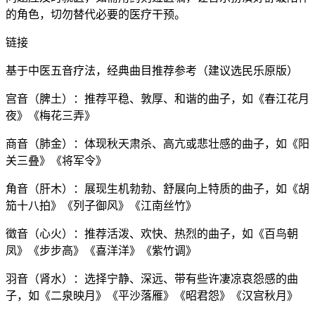
的角色，切勿替代必要的医疗干预。
链接
基于中医五音疗法，经典曲目推荐参考（建议选民乐原版）
宫音（脾土）：推荐平稳、敦厚、和谐的曲子，如《春江花月
夜》《梅花三弄》
商音（肺金）：体现秋天肃杀、高亢或悲壮感的曲子，如《阳
关三叠》《将军令》
角音（肝木）：展现生机勃勃、舒展向上特质的曲子，如《胡
笳十八拍》《列子御风》《江南丝竹》
徵音（心火）：推荐活泼、欢快、热烈的曲子，如《百鸟朝
凤》《步步高》《喜洋洋》《紫竹调》
羽音（肾水）：选择宁静、深远、带有些许凄凉哀怨感的曲
子，如《二泉映月》《平沙落雁》《昭君怨》《汉宫秋月》