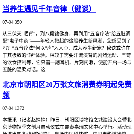
当养生遇见千年音律（健谈）
07-04
350
从三伏天“晒背”，到八段锦健身，再到用“五音疗法”给五脏调
配“电子中药”——年轻人掀起的这股养生新风潮，您感受到了
吗？“五音疗法”何以“声”入人心、成为养生新宠？秘诀或许在
于其极致的“轻”体验。相较于需要汗流浃背的剧烈运动、严苛
的饮食控制等，它只需一副耳机、片刻闲暇，便能开启一场与
五脏的温柔对话。这
北京市朝阳区20万张文旅消费券明起免费
领
07-04
1372
本报讯（记者赵婷婷）昨日，朝阳区博物馆之城建设大会暨北
京博物馆季文创月启动仪式在昆泰嘉瑞文化中心举行。活动现