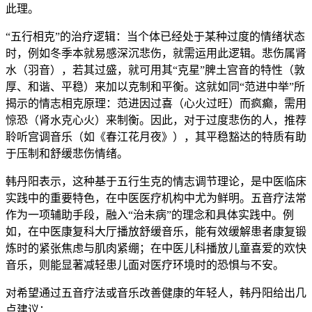
此理。
“五行相克”的治疗逻辑：当个体已经处于某种过度的情绪状态
时，例如冬季本就易感深沉悲伤，就需运用此逻辑。悲伤属肾
水（羽音），若其过盛，就可用其“克星”脾土宫音的特性（敦
厚、和谐、平稳）来加以克制和平衡。这就如同“范进中举”所
揭示的情志相克原理：范进因过喜（心火过旺）而疯癫，需用
惊恐（肾水克心火）来制衡。因此，对于过度悲伤的人，推荐
聆听宫调音乐（如《春江花月夜》），其平稳豁达的特质有助
于压制和舒缓悲伤情绪。
韩丹阳表示，这种基于五行生克的情志调节理论，是中医临床
实践中的重要特色，在中医医疗机构中尤为鲜明。五音疗法常
作为一项辅助手段，融入“治未病”的理念和具体实践中。例
如，在中医康复科大厅播放舒缓音乐，能有效缓解患者康复锻
炼时的紧张焦虑与肌肉紧绷；在中医儿科播放儿童喜爱的欢快
音乐，则能显著减轻患儿面对医疗环境时的恐惧与不安。
对希望通过五音疗法或音乐改善健康的年轻人，韩丹阳给出几
点建议：