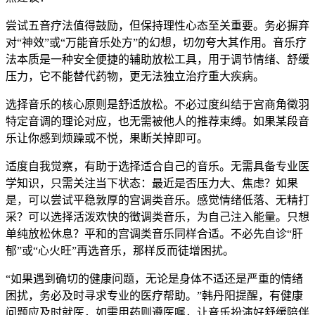
尝试五音疗法值得鼓励，但保持理性心态至关重要。务必摒弃
对“神效”或“万能音乐处方”的幻想，切勿夸大其作用。音乐疗
法本质是一种安全便捷的辅助放松工具，用于调节情绪、舒缓
压力，它不能替代药物，更无法独立治疗重大疾病。
选择音乐的核心原则是舒适放松。不必过度纠结于宫商角徵羽
特定音调的理论对应，也无需被他人的推荐束缚。如果某段音
乐让你感到烦躁或不悦，果断关掉即可。
适度自我觉察，有助于选择适合自己的音乐。无需具备专业医
学知识，只需关注当下状态：最近是否压力大、焦虑？如果
是，可以尝试平稳敦厚的宫调类音乐。感觉情绪低落、无精打
采？可以选择活泼欢快的徵调类音乐，为自己注入能量。只想
单纯放松休息？平和的宫调类音乐同样合适。不必先自诊“肝
郁”或“心火旺”再选音乐，那样反而徒增困扰。
“如果遇到确切的健康问题，无论是身体不适还是严重的情绪
困扰，务必及时寻求专业的医疗帮助。”韩丹阳提醒，有健康
问题应及时就医，如需用药则遵医嘱，让音乐扮演好舒缓陪伴