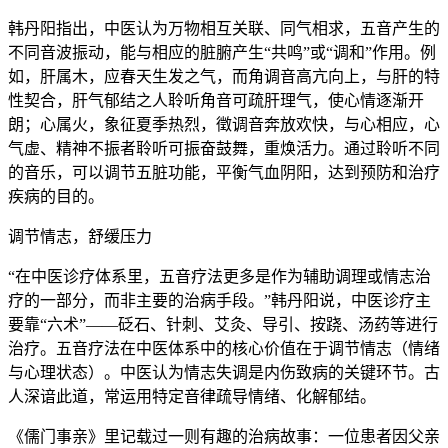
韩丹阳指出，中医认为万物相互关联、同气相求，五音产生的
不同音波振动，能与相应的脏腑产生“共鸣”或“调和”作用。例
如，肝属木，应春天生发之气，而角调音高亢向上，与肝的特
性契合，肝气郁结之人聆听角音可疏肝理气，使心情逐渐开
朗；心属火，象征夏季热烈，徵调音奔放欢快，与心相应，心
气虚、精神不振者聆听可振奋鼓舞，重焕活力。通过聆听不同
的音乐，可以调节五脏功能，平衡气血阴阳，达到预防和治疗
疾病的目的。
调节情志，舒缓压力
“在中医诊疗体系里，五音疗法更多是作为辅助调理或情志治
疗的一部分，而非主要的治病手段。”韩丹阳说，中医诊疗主
要靠“六术”——砭石、针刺、艾灸、导引、按跷、汤药等进行
治疗。五音疗法在中医体系中的核心价值在于调节情志（情绪
与心理状态）。中医认为情志失调是内伤致病的关键环节。古
人深谙此道，常运用特定音律疏导情绪、化解郁结。
《儒门事亲》里记载过一则有趣的治病故事：一位患者因父亲