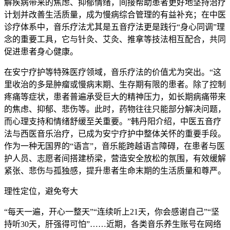
解疾病带来的焦虑、抑郁情绪，间接帮助患者更好地坚持治疗
计划并改善生活质量，成为慢病综合管理的有益补充；在中医
诊疗体系中，音乐疗法尤其是五音疗法更是践行“身心同调”理
念的重要工具，它与针灸、艾灸、推拿等技法相互配合，共同
促进患者身心健康。
在安宁疗护等特殊医疗领域，音乐疗法的价值尤为突出。“这
里收治的多是肿瘤或慢病末期、生存期有限的患者。除了控制
疼痛等症状，患者普遍承受巨大的精神压力，如长期病痛带来
的焦虑、抑郁、悲伤等。此时，药物往往只能部分解决问题，
而心理支持和情绪舒缓至关重要。”韩丹阳介绍，中医五音疗
法与西医音乐治疗，已成为安宁疗护中整体关怀的重要手段。
作为一种无国界的“语言”，音乐能跨越语言障碍，在患者与医
护人员、志愿者间搭建桥梁，营造安全放松的氛围，有效缓解
紧张、悲伤与孤独感，提升患者生命末期的生活质量和尊严。
理性定位，避免夸大
“每天一遍，开心一整天”“连续听上21天，你会感谢自己”“坚
持听30天，肝强得可怕”……近期，各类音乐养生账号在网络