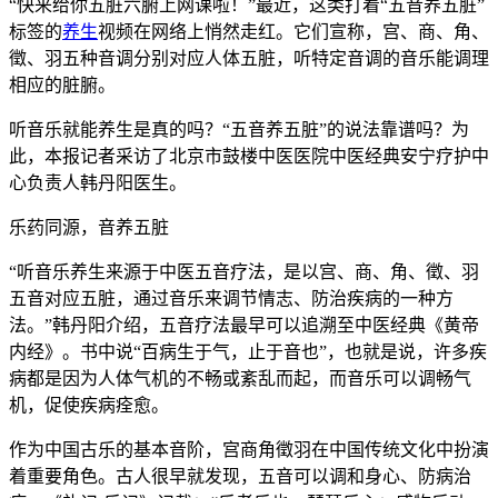
“快来给你五脏六腑上网课啦！”最近，这类打着“五音养五脏”
标签的
养生
视频在网络上悄然走红。它们宣称，宫、商、角、
徵、羽五种音调分别对应人体五脏，听特定音调的音乐能调理
相应的脏腑。
听音乐就能养生是真的吗？“五音养五脏”的说法靠谱吗？为
此，本报记者采访了北京市鼓楼中医医院中医经典安宁疗护中
心负责人韩丹阳医生。
乐药同源，音养五脏
“听音乐养生来源于中医五音疗法，是以宫、商、角、徵、羽
五音对应五脏，通过音乐来调节情志、防治疾病的一种方
法。”韩丹阳介绍，五音疗法最早可以追溯至中医经典《黄帝
内经》。书中说“百病生于气，止于音也”，也就是说，许多疾
病都是因为人体气机的不畅或紊乱而起，而音乐可以调畅气
机，促使疾病痊愈。
作为中国古乐的基本音阶，宫商角徵羽在中国传统文化中扮演
着重要角色。古人很早就发现，五音可以调和身心、防病治