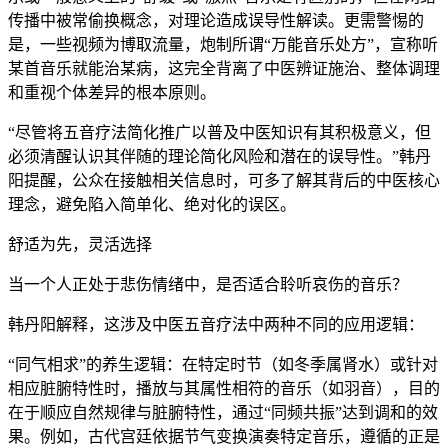
传播中被常偷换概念，对理论造成误导性解读。更需警惕的
是，一些视频为博取流量，炮制所谓“万能音乐处方”，宣称听
某首音乐就能治某病，这完全背离了中医辨证施治、整体调理
和重视个体差异的根本原则。
“尽管将五音疗法简化推广以普及中医知识有其积极意义，但
必须清醒认识其伴随的理论简化风险和潜在的误导性。”韩丹
阳提醒，公众在接触相关信息时，可多了解其背后的中医核心
理念，避免陷入简单化、绝对化的误区。
舒适为先，灵活选择
当一个人正处于悲伤情绪中，是否适合聆听哀伤的音乐？
韩丹阳解释，这涉及中医五音疗法中两种不同的应用逻辑：
“同气相求”的养生逻辑：在特定时节（如冬季属肾水）或针对
相应脏腑特性时，播放与其属性相符的音乐（如羽音），目的
在于顺应自然规律与脏腑特性，通过“同频共振”达到调和的效
果。例如，古代宫廷依据节气变换演奏特定音乐，遵循的正是