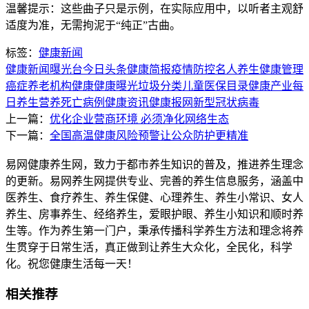
温馨提示：这些曲子只是示例，在实际应用中，以听者主观舒
适度为准，无需拘泥于“纯正”古曲。
标签：
健康新闻
健康新闻
曝光台
今日头条
健康简报
疫情防控
名人养生
健康管理
癌症
养老机构
健康
健康曝光
垃圾分类
儿童
医保目录
健康产业
每
日养生
营养
死亡病例
健康资讯
健康报网
新型冠状病毒
上一篇：
优化企业营商环境 必须净化网络生态
下一篇：
全国高温健康风险预警让公众防护更精准
易网健康养生网，致力于都市养生知识的普及，推进养生理念
的更新。易网养生网提供专业、完善的养生信息服务，涵盖中
医养生、食疗养生、养生保健、心理养生、养生小常识、女人
养生、房事养生、经络养生，爱眼护眼、养生小知识和顺时养
生等。作为养生第一门户，秉承传播科学养生方法和理念将养
生贯穿于日常生活，真正做到让养生大众化，全民化，科学
化。祝您健康生活每一天！
相关推荐