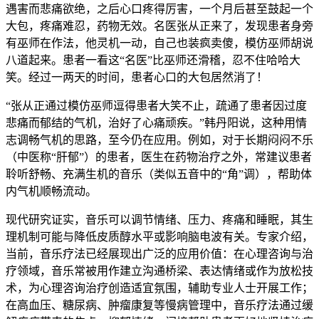
遇害而悲痛欲绝，之后心口疼得厉害，一个月后甚至鼓起一个
大包，疼痛难忍，药物无效。名医张从正来了，发现患者身旁
有巫师在作法，他灵机一动，自己也装疯卖傻，模仿巫师胡说
八道起来。患者一看这“名医”比巫师还滑稽，忍不住哈哈大
笑。经过一两天的时间，患者心口的大包居然消了！
“张从正通过模仿巫师逗得患者大笑不止，疏通了患者因过度
悲痛而郁结的气机，治好了心痛顽疾。”韩丹阳说，这种用情
志调畅气机的思路，至今仍在应用。例如，对于长期闷闷不乐
（中医称“肝郁”）的患者，医生在药物治疗之外，常建议患者
聆听舒畅、充满生机的音乐（类似五音中的“角”调），帮助体
内气机顺畅流动。
现代研究证实，音乐可以调节情绪、压力、疼痛和睡眠，其生
理机制可能与降低皮质醇水平或影响脑电波有关。专家介绍，
当前，音乐疗法已经展现出广泛的应用价值：在心理咨询与治
疗领域，音乐常被用作建立沟通桥梁、表达情绪或作为放松技
术，为心理咨询治疗创造适宜氛围，辅助专业人士开展工作；
在高血压、糖尿病、肿瘤康复等慢病管理中，音乐疗法通过缓