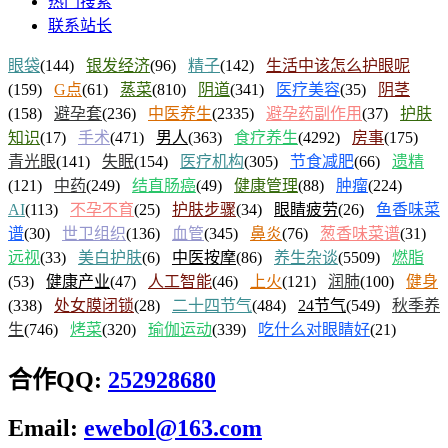
热门搜索
联系站长
眼袋
(144)
银发经济
(96)
精子
(142)
生活中该怎么护眼呢
(159)
G点
(61)
蒸菜
(810)
阴道
(341)
医疗美容
(35)
阴茎
(158)
避孕套
(236)
中医养生
(2335)
避孕药副作用
(37)
护肤
知识
(17)
手术
(471)
男人
(363)
食疗养生
(4292)
房事
(175)
青光眼
(141)
失眠
(154)
医疗机构
(305)
节食减肥
(66)
遗精
(121)
中药
(249)
结直肠癌
(49)
健康管理
(88)
肿瘤
(224)
AI
(113)
不孕不育
(25)
护肤步骤
(34)
眼睛疲劳
(26)
鱼香味菜
谱
(30)
世卫组织
(136)
血管
(345)
鼻炎
(76)
葱香味菜谱
(31)
远视
(33)
美白护肤
(6)
中医按摩
(86)
养生杂谈
(5509)
燃脂
(53)
健康产业
(47)
人工智能
(46)
上火
(121)
润肺
(100)
健身
(338)
处女膜闭锁
(28)
二十四节气
(484)
24节气
(549)
秋季养
生
(746)
烤菜
(320)
瑜伽运动
(339)
吃什么对眼睛好
(21)
合作QQ:
252928680
Email:
ewebol@163.com