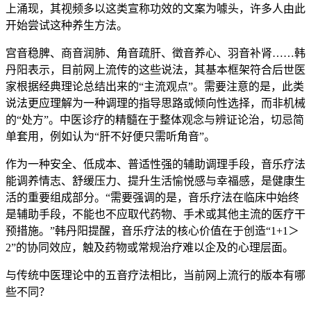
上涌现，其视频多以这类宣称功效的文案为噱头，许多人由此
开始尝试这种养生方法。
宫音稳脾、商音润肺、角音疏肝、徵音养心、羽音补肾……韩
丹阳表示，目前网上流传的这些说法，其基本框架符合后世医
家根据经典理论总结出来的“主流观点”。需要注意的是，此类
说法更应理解为一种调理的指导思路或倾向性选择，而非机械
的“处方”。中医诊疗的精髓在于整体观念与辨证论治，切忌简
单套用，例如认为“肝不好便只需听角音”。
作为一种安全、低成本、普适性强的辅助调理手段，音乐疗法
能调养情志、舒缓压力、提升生活愉悦感与幸福感，是健康生
活的重要组成部分。“需要强调的是，音乐疗法在临床中始终
是辅助手段，不能也不应取代药物、手术或其他主流的医疗干
预措施。”韩丹阳提醒，音乐疗法的核心价值在于创造“1+1＞
2”的协同效应，触及药物或常规治疗难以企及的心理层面。
与传统中医理论中的五音疗法相比，当前网上流行的版本有哪
些不同？