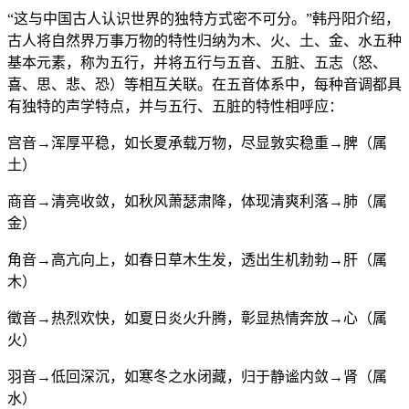
“这与中国古人认识世界的独特方式密不可分。”韩丹阳介绍，
古人将自然界万事万物的特性归纳为木、火、土、金、水五种
基本元素，称为五行，并将五行与五音、五脏、五志（怒、
喜、思、悲、恐）等相互关联。在五音体系中，每种音调都具
有独特的声学特点，并与五行、五脏的特性相呼应：
宫音→浑厚平稳，如长夏承载万物，尽显敦实稳重→脾（属
土）
商音→清亮收敛，如秋风萧瑟肃降，体现清爽利落→肺（属
金）
角音→高亢向上，如春日草木生发，透出生机勃勃→肝（属
木）
徵音→热烈欢快，如夏日炎火升腾，彰显热情奔放→心（属
火）
羽音→低回深沉，如寒冬之水闭藏，归于静谧内敛→肾（属
水）