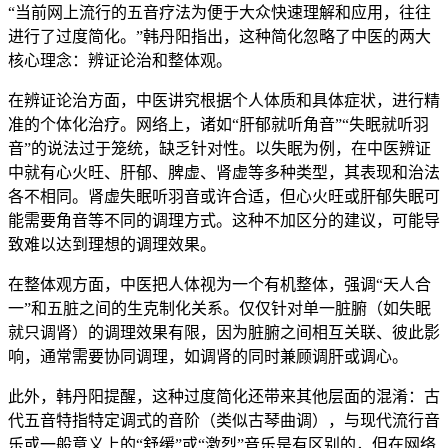
“当前网上流行的五音疗法为便于大众快速理解和应用，往往
进行了过度简化。”韩丹阳指出，这种简化忽略了中医的两大
核心理念：辨证论治和整体观。
在辨证论治方面，中医讲究根据个人体质和具体症状，进行精
准的个体化治疗。网络上，诸如“肝郁就听角音”“失眠就听羽
音”的说法过于笼统，缺乏针对性。以失眠为例，在中医辨证
中就有心火旺、肝郁、脾虚、肾虚等多种类型，其表现和治法
各不相同。肾虚失眠听羽音或许合适，但心火旺或肝郁失眠可
能需要角音等不同的调理方式。这种不加区分的建议，可能导
致难以达到理想的调理效果。
在整体观方面，中医把人体视为一个有机整体，强调“天人合
一”和五脏之间的生克制化关系。仅仅针对单一脏腑（如失眠
就只调肾）的调理效果有限，因为脏腑之间相互关联、彼此影
响，通常需要协同调理，如调肾的同时兼顾调肝或调心。
此外，韩丹阳提醒，这种过度简化还带来其他层面的混淆：古
代五音特指特定调式的音阶（类似古琴曲调），与现代流行音
乐或一般意义上的“舒缓”或“激烈”音乐是有区别的，但在网络