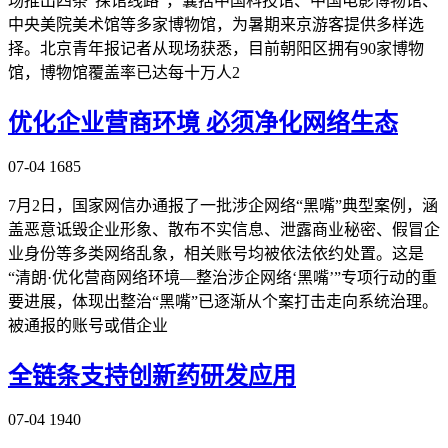
场推出四条“探馆线路”，囊括中国科技馆、中国电影博物馆、
中央美院美术馆等多家博物馆，为暑期来京游客提供多样选
择。北京青年报记者从现场获悉，目前朝阳区拥有90家博物
馆，博物馆覆盖率已达每十万人2
优化企业营商环境 必须净化网络生态
07-04
1685
7月2日，国家网信办通报了一批涉企网络“黑嘴”典型案例，涵
盖恶意诋毁企业形象、散布不实信息、泄露商业秘密、假冒企
业身份等多类网络乱象，相关账号均被依法依约处置。这是
“清朗·优化营商网络环境—整治涉企网络‘黑嘴’”专项行动的重
要进展，体现出整治“黑嘴”已逐渐从个案打击走向系统治理。
被通报的账号或借企业
全链条支持创新药研发应用
07-04
1940