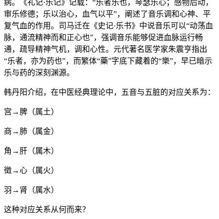
病。《礼记·乐记》记载：“乐者乐也，琴瑟乐心；感物后动，
审乐修德；乐以治心，血气以平”，阐述了音乐调和心神、平
复气血的作用。司马迁在《史记·乐书》中说音乐可以“动荡血
脉，通流精神而和正心也”，强调音乐能够促进血脉运行畅
通，疏导精神气机，调和心性。元代著名医学家朱震亨指出
“乐者，亦为药也”，而繁体“藥”字底下藏着的“樂”，早已暗示
乐与药的深刻渊源。
韩丹阳介绍，在中医经典理论中，五音与五脏的对应关系为：
宫→脾（属土）
商→肺（属金）
角→肝（属木）
徵→心（属火）
羽→肾（属水）
这种对应关系从何而来？