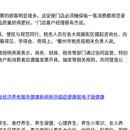
发票的顾客明显增多。这促使门店必须确保每一笔消费都规范录
品质量抓得更好。”门店客户经理蔡有杰说。
重、便民与规范同行，税务人员在各大商圈街区摆起咨询台，向
看得见、学得会、用得上。”衢州市税务局相关负责人说。
教授杨燕英表示，商务、财政、税务等部门通过协同监管，特别
商户和消费者应遵循发票开具、抽奖等相关规则，共同营造公
发经济
养老服务
健康新闻
新冠
癌症
健康报电子版
健康
养生、食疗养生、养生保健、心理养生、养生小常识、女人养