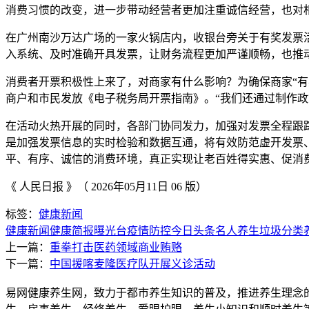
消费习惯的改变，进一步带动经营者更加注重诚信经营，也对
在广州南沙万达广场的一家火锅店内，收银台旁关于有奖发票
入系统、及时准确开具发票，让财务流程更加严谨顺畅，也推
消费者开票积极性上来了，对商家有什么影响？为确保商家“
商户和市民发放《电子税务局开票指南》。“我们还通过制作
在活动火热开展的同时，各部门协同发力，加强对发票全程跟
是加强发票信息的实时检验和数据互通，将有效防范虚开发票
平、有序、诚信的消费环境，真正实现让老百姓得实惠、促消
《 人民日报 》（ 2026年05月11日 06 版）
标签：
健康新闻
健康新闻
健康简报
曝光台
疫情防控
今日头条
名人养生
垃圾分类
上一篇：
重拳打击医药领域商业贿赂
下一篇：
中国援喀麦隆医疗队开展义诊活动
易网健康养生网，致力于都市养生知识的普及，推进养生理念