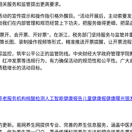
相关服务和监管提出更高要求。
活动的宣传提示和操作指引格外醒目。“活动开展后，主动索要
动我们在内部管理和规范经营上下功夫，把服务做得更细，把菜
有票开、会开票、开好票”，在浙江，税务部门坚持服务与监管并
政策长图、录制操作视频等形式，精准推送开票提醒，让开票流程
踪监控，筑牢公平公正的监管防线。中央财经大学政府管理学院
、红冲发票等违规行为，有力确保活动的规范性和公平性。广大
费稳增长的活动目标。
养老服务机构
核酸检测
人工智能
健康报告
儿童
健康报
健康曝光
银
的更新。易网养生网提供专业、完善的养生信息服务，涵盖中医