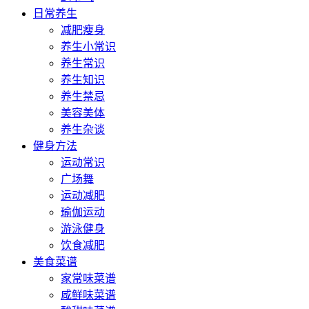
日常养生
减肥瘦身
养生小常识
养生常识
养生知识
养生禁忌
美容美体
养生杂谈
健身方法
运动常识
广场舞
运动减肥
瑜伽运动
游泳健身
饮食减肥
美食菜谱
家常味菜谱
咸鲜味菜谱