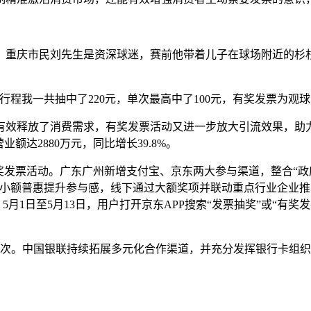
龙。重庆市民刘先生是资深球迷，赛前他带着儿子在球场附近的杉
程我一共抽中了220元，单次最高中了100元，有奖发票为观
有效释放了消费需求，有奖发票活动又进一步放大引流效果，助
达2880万元，同比增长39.8%。
发票活动。广东广州新增支付宝、京东两大参与渠道，整合“政府奖
重小额普惠提升参与感，线下通过大额奖项并联动重点行业企业
5月1日至5月13日，用户打开京东APP搜索“发票抽奖”或“有奖
次。中国银联持续拓展多元化合作渠道，并充分发挥银行卡组织身