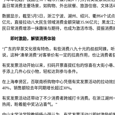
盖日常消费主要场景，如购物、外出就餐、旅游住宿、文体活
数据显示，截至5月5日，浙江宁波、湖州、绍兴、衢州4个试点城市
亿元，直接拉动八大民生领域消费金额突破35.96亿元；黑龙江大
民日常消费增添一抹趣味与期待，也成为激活市场、提振消费
即时激励，解锁消费体验
“广东的早茶文化很有特色，有些消费八九十元的叔叔阿姨，听
说，这种“凑单消费”对客单价有一定的拉高作用，也让消费者
有奖发票活动开始以来，扫码开票喜提红包的惊喜在大街小巷、
手添上几件心仪小物，轻松达到参与条件。
在上海奉贤区，百联南桥购物中心凭借有奖发票活动的拉动效
40%，销售额较去年同期增长超过30%。
有奖发票活动还带动了不少消费者跨城打卡消费。在浙江湖州
热闹，盼着能中奖沾沾喜气。”
中山大学法学院教授杨小强认为，有奖发票活动以即时激励机