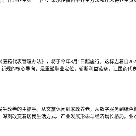
等。作为养生第一门户，秉承传播科学养生方法和理念将养生贯
药代表管理办法》，将于今年8月1日起施行。这标志着自202
订。新规的核心导向，是重塑职业定位，斩断利益链条，让医药代
民生改善的主抓手。从文旅休闲到家政养老，从数字服务到绿色
，深刻改变着居民生活方式、产业发展形态与经济增长格局。业