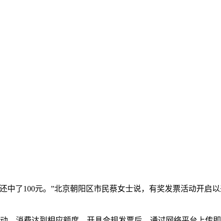
次还中了100元。”北京朝阳区市民蔡女士说，有奖发票活动开启
活动。消费达到相应额度，开具合规发票后，通过网络平台上传