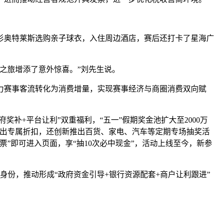
杉奥特莱斯选购亲子球衣，入住周边酒店，赛后还打卡了星海广
球之旅增添了意外惊喜。”刘先生说。
力赛事客流转化为消费增量，实现赛事经济与商圈消费双向赋
补+平台让利”双重福利，“五一”假期奖金池扩大至2000万
推出专属折扣，还创新推出百货、家电、汽车等定期专场抽奖活
发票”即可进入页面，享“抽10次必中现金”，活动上线至今，新参
份，推动形成“政府资金引导+银行资源配套+商户让利跟进”