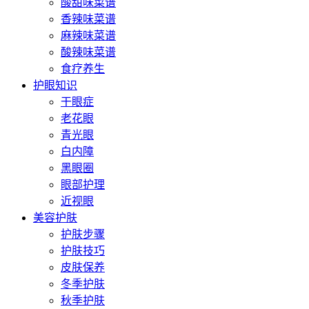
酸甜味菜谱
香辣味菜谱
麻辣味菜谱
酸辣味菜谱
食疗养生
护眼知识
干眼症
老花眼
青光眼
白内障
黑眼圈
眼部护理
近视眼
美容护肤
护肤步骤
护肤技巧
皮肤保养
冬季护肤
秋季护肤