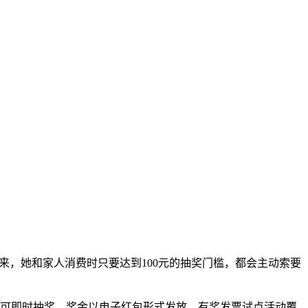
以来，她和家人消费时只要达到100元的抽奖门槛，都会主动索要
即可即时抽奖，奖金以电子红包形式发放。有奖发票试点活动覆