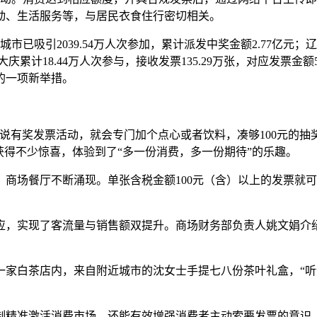
动、生活服务等，与居民衣食住行密切相关。
已吸引2039.54万人次参加，累计派发中奖金额2.77亿元；辽宁
庆累计18.44万人次参与，接收发票135.29万张，对应发票金
的一项新举措。
说有奖发票活动，就会专门加个点心或者饮料，凑够100元的抽
获得不少惊喜，体验到了“多一份消费，多一份期待”的乐趣。
商场餐厅不断涌现。单张含税金额100元（含）以上的发票就
应，实现了客流量与销售额双提升。商场财务部负责人姚文娟介
一家白茶店内，来自附近城市的沈女士手提七八份茶叶礼盒，“
制精准激活消费市场，还能有效增强消费者主动索要发票的意识