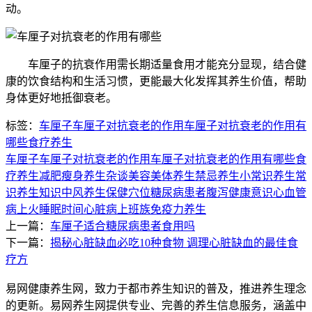
动。
车厘子的抗衰作用需长期适量食用才能充分显现，结合健
康的饮食结构和生活习惯，更能最大化发挥其养生价值，帮助
身体更好地抵御衰老。
标签：
车厘子
车厘子对抗衰老的作用
车厘子对抗衰老的作用有
哪些
食疗养生
车厘子
车厘子对抗衰老的作用
车厘子对抗衰老的作用有哪些
食
疗养生
减肥瘦身
养生杂谈
美容美体
养生禁忌
养生小常识
养生常
识
养生知识
中风
养生保健
穴位
糖尿病患者
腹泻
健康意识
心血管
病
上火
睡眠时间
心脏病
上班族
免疫力
养生
上一篇：
车厘子适合糖尿病患者食用吗
下一篇：
揭秘心脏缺血必吃10种食物 调理心脏缺血的最佳食
疗方
易网健康养生网，致力于都市养生知识的普及，推进养生理念
的更新。易网养生网提供专业、完善的养生信息服务，涵盖中