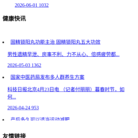
2026-06-01
1032
健康快讯
固精锁阳丸功能主治 固精锁阳丸五大功效
男性遗精早泄、房事不利、力不从心、倍感疲劳都...
2026-05-03
1362
国家中医药局发布多人群养生方案
科技日报北京4月23日电 （记者付丽丽）暮春时节，如
何...
2026-04-24
953
产后多久可以适当运动减肥
产后运动减肥需根据分娩方式和身体恢复情况决定，...
友情链接