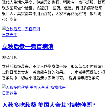
现代人生活水平高，健康意识也强，稍微有一点不舒服，就喜
欢去医院做个检查， 然后开一些药。但是，有很多病听起来
很吓人，其实都是不用治疗的，大家不再花冤枉钱！饭后烧
心：吃花
日常养生
立秋后煮一煮百病消
08-27
116
立秋后秋燥袭来，不少人感觉身体干燥。那么怎么对付秋燥？
12样日常美食煮一煮也能有好的效果。一、水煮香菜做法：把
香菜洗净，切成小段后清水煮沸即可。1洗肾排毒把香菜切
日常养生
入秋多吃秋葵 美国人夸其“植物伟哥”