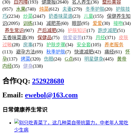
(30)
白内障
(193)
健康报
(2640)
名人养生
(36)
整形美容
(957)
水果
(740)
炖菜
(612)
夫妻
(279)
冬季护肤
(20)
护肤技
巧
(2234)
炒菜
(2447)
奶香味菜谱
(23)
儿童
(155)
保健养生知
识
(2095)
训练
(134)
减肥茶
(60)
眼部
(95)
爱爱
(30)
接吻
(34)
养生常识
(907)
产后减肥
(26)
护肤知识
(17)
跑步减肥
(51)
五香味菜谱
(39)
保健品
(75)
做爱姿势
(173)
月经
(371)
皮肤
过敏
(28)
房事
(175)
护肤步骤
(34)
安全套
(105)
养老服务
(113)
避孕方法
(69)
秋季护肤
(7)
快速减肥
(42)
痛经
(61)
怀
孕
(137)
烤菜
(320)
伤眼
(24)
G点
(61)
明星健身
(445)
黄帝
内经
(35)
健身
(338)
合作QQ:
252928680
Email:
ewebol@163.com
日常健康养生常识