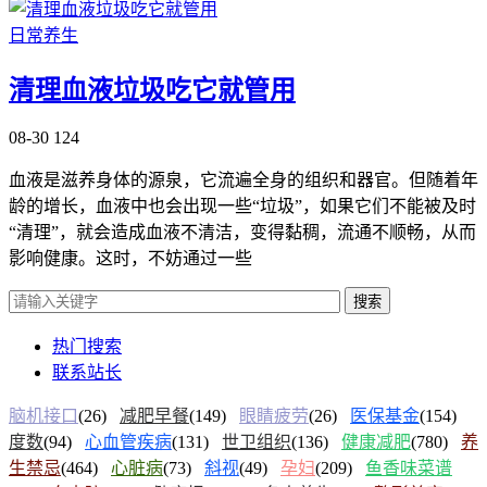
日常养生
清理血液垃圾吃它就管用
08-30
124
血液是滋养身体的源泉，它流遍全身的组织和器官。但随着年
龄的增长，血液中也会出现一些“垃圾”，如果它们不能被及时
“清理”，就会造成血液不清洁，变得黏稠，流通不顺畅，从而
影响健康。这时，不妨通过一些
搜索
热门搜索
联系站长
脑机接口
(26)
减肥早餐
(149)
眼睛疲劳
(26)
医保基金
(154)
度数
(94)
心血管疾病
(131)
世卫组织
(136)
健康减肥
(780)
养
生禁忌
(464)
心脏病
(73)
斜视
(49)
孕妇
(209)
鱼香味菜谱