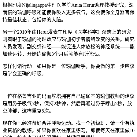
根据印度Nijalingappa生理医学院Anita Herur助理教授研究，深
而慢的瑜伽呼吸还能使你吸入更多氧气，这会使你全身器官保
持最佳状态，包括你的大脑。
另一个2010年由Herur发表在印度《医学科学》杂志上的研究
则着眼于瑜伽的物理效应与瑜伽初学者情绪改变的关系。研究
人员发现，副交感神经——能促进人体放松的神经系统——能
加速运转，开始练瑜伽3个月后就能有所体现。
怎样付诸行动：如果你是一位瑜伽新手，你要做的第一步应该
是学会正确的呼吸。
一位在格鲁吉亚的玛丽埃塔拥有自己瑜珈室的瑜伽教师的建议
是用鼻子吸气5秒，保持2秒钟，然后再通过鼻子呼出5秒，放
空肺部，这样重复5次。
现在你已经准备好合并呼吸运动。找一个初级班，请一个有执
业资格的教练。如果你喜欢在家里练习，即使每天在家里做10