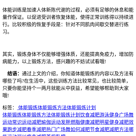
体能训练是加速人体新陈代谢的过程，必须有足够的休息和能
量作保证。以促进受训者恢复体能，使得正常训练得以持续进
行。比较积极的恢复手段是：针对不同肌肉间歇交替进行练
习。
其实，锻炼身体不仅能够增强体质，还能提高免疫力，增加防
病能力，以上锻炼方法，感兴趣的不妨试试看哦!
结语：
通过上文的介绍，你知道体能锻炼的内容以及方法有
哪些了吗?在生活中，这些训练方法比较常见，也比较简单，
只要你能坚持个一两月就能从中获益，希望能够帮助到大家
哦!
标签：
体能锻炼
体能锻炼方法
体能锻炼计划
体能锻炼
体能锻炼方法
体能锻炼计划
饮食减肥
游泳健身
广场舞
运动常识
运动减肥
瑜伽运动
发胖
燃脂
健康减肥
明星健身
减肥效
果
跑步减肥
春季减肥
热门广场舞
如何减肥
节食减肥
减肥方法
哪