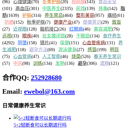
(96)
心理健康
(70)
冬季护肤
(20)
视网膜
(143)
食品安全
(101)
高血压
(301)
中医养生
(2335)
前戏
(139)
排毒
(142)
脂
肪
(1639)
护肤
(314)
养生禁忌
(464)
整形美容
(957)
痛经
(61)
防晒
(152)
秋季护肤
(7)
健康产业
(47)
健康意识
(29)
致盲
(27)
近视眼
(128)
脑机接口
(26)
红眼病
(46)
美容减肥
(76)
远视
(33)
眼疾
(40)
处女膜闭锁
(28)
干眼症
(134)
食疗养生
(4292)
阴茎
(158)
镜片
(41)
保健
(151)
心血管疾病
(131)
养
生减肥
(118)
避孕方法
(69)
游泳健身
(27)
感冒
(199)
明目
(75)
心血管病
(47)
人工智能
(46)
烧菜
(526)
春天养生常识
(57)
中风
(98)
训练
(134)
发胖
(136)
避孕
(306)
遗精
(121)
合作QQ:
252928680
Email:
ewebol@163.com
日常健康养生常识
5+2轻断食可以长期进行吗