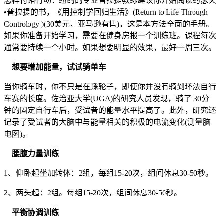
怎样付诸行动：纽约的专业普拉提教练建议你开始阅读约瑟夫
•普拉提的书，《用控制学回归生活》(Return to Life Through
Contrology )(30美元，亚马逊有售)，这是本方法全面的手册。
如果你准备开始学习，需要在健身房报一个训练班。课程每次
通常要持续一个小时。如果想要明显的效果，最好一周三次。
想要增加能量，试试骑单车
当你骑车时，你不只是在踩轮子，即使你并没有骑到环法自行
车赛的长度。佐治亚大学(UGA)的研究人员发现，骑了 30分
钟的固定自行车后，受试者的能量水平提高了。此外，研究还
记录了受试者的大脑中与能量相关的积极的电流变化(测量脑
电图)。
腰腹力量训练
1、仰卧起坐加转体：2组，每组15-20次，组间休息30-50秒。
2、两头起：2组。每组15-20次，组间休息30-50秒。
平衡协调训练