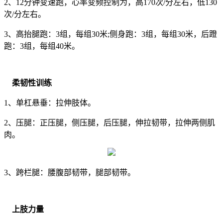
2、12分钟变速跑，心率变频控制为，高170次/分左右，低130
次/分左右。
3、高抬腿跑：3组，每组30米;侧身跑：3组，每组30米，后蹬
跑：3组，每组40米。
柔韧性训练
1、单杠悬垂：拉伸肢体。
2、压腿：正压腿，侧压腿，后压腿，伸拉韧带，拉伸两侧肌
肉。
3、跨栏腿：腰腹部韧带，腿部韧带。
上肢力量