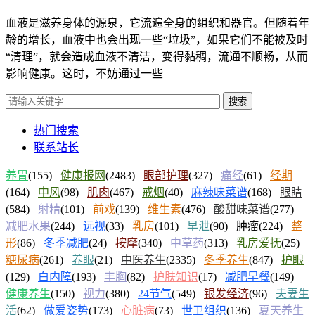
血液是滋养身体的源泉，它流遍全身的组织和器官。但随着年
龄的增长，血液中也会出现一些“垃圾”，如果它们不能被及时
“清理”，就会造成血液不清洁，变得黏稠，流通不顺畅，从而
影响健康。这时，不妨通过一些
搜索
热门搜索
联系站长
养胃
(155)
健康报网
(2483)
眼部护理
(327)
痛经
(61)
经期
(164)
中风
(98)
肌肉
(467)
戒烟
(40)
麻辣味菜谱
(168)
眼睛
(584)
射精
(101)
前戏
(139)
维生素
(476)
酸甜味菜谱
(277)
减肥水果
(244)
远视
(33)
乳房
(101)
早泄
(90)
肿瘤
(224)
整
形
(86)
冬季减肥
(24)
按摩
(340)
中草药
(313)
乳房爱抚
(25)
糖尿病
(261)
养眼
(21)
中医养生
(2335)
冬季养生
(847)
护眼
(129)
白内障
(193)
丰胸
(82)
护肤知识
(17)
减肥早餐
(149)
健康养生
(150)
视力
(380)
24节气
(549)
银发经济
(96)
夫妻生
活
(62)
做爱姿势
(173)
心脏病
(73)
世卫组织
(136)
夏天养生