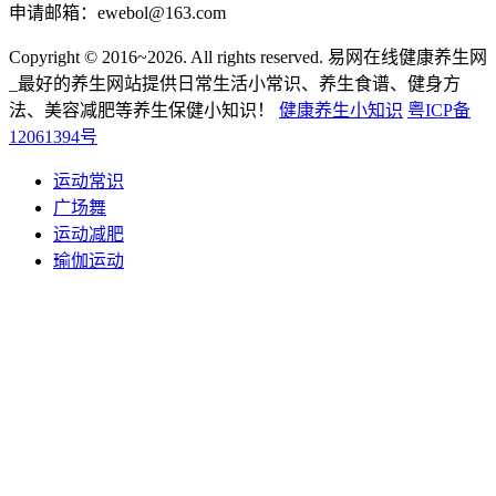
申请邮箱：ewebol@163.com
手摸宫颈口有小颗粒怎么回事
Copyright © 2016~2026. All rights reserved. 易网在线健康养生网
手摸宫颈口有小颗粒可能与宫颈纳氏囊肿、宫颈息...
_最好的养生网站提供日常生活小常识、养生食谱、健身方
法、美容减肥等养生保健小知识！
健康养生小知识
粤ICP备
2026-05-05
1031
12061394号
散步半个小时是错的？再三建议：过了60岁，散步尽量
运动常识
做到这4点
广场舞
散步半个小时是错的？再三建议：过了60岁，散步尽量
运动减肥
做...
瑜伽运动
2026-04-29
562
蒲公英能抗癌消结节？真相揭晓，让人意想不到！
蒲公英能抗癌消结节？真相揭晓，让人意想不到！ 发布
时...
2026-04-04
1076
晚上吃什么食物有助于睡眠和安神-饮食小妙招