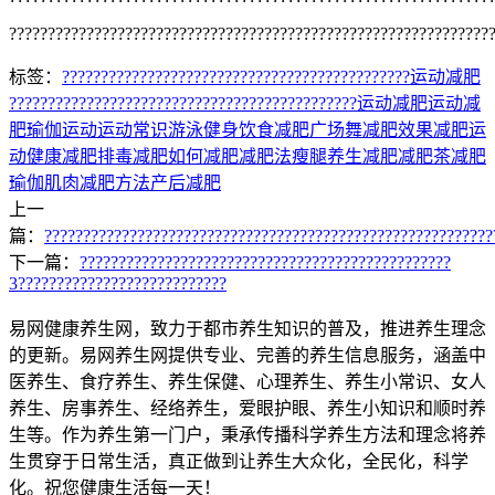
??????????????????????????????????????????????????????????????
标签：
??????
????????????
???????????????????????????
运动减肥
??????
????????????
???????????????????????????
运动减肥
运动减
肥
瑜伽运动
运动常识
游泳健身
饮食减肥
广场舞
减肥效果
减肥运
动
健康减肥
排毒减肥
如何减肥
减肥法
瘦腿
养生减肥
减肥茶
减肥
瑜伽
肌肉
减肥方法
产后减肥
上一
篇：
??????????????????????????????????????????????????????????
下一篇：
????????????????????????????????????????????????
3???????????????????????????
易网健康养生网，致力于都市养生知识的普及，推进养生理念
的更新。易网养生网提供专业、完善的养生信息服务，涵盖中
医养生、食疗养生、养生保健、心理养生、养生小常识、女人
养生、房事养生、经络养生，爱眼护眼、养生小知识和顺时养
生等。作为养生第一门户，秉承传播科学养生方法和理念将养
生贯穿于日常生活，真正做到让养生大众化，全民化，科学
化。祝您健康生活每一天！