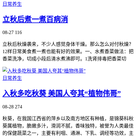
日常养生
立秋后煮一煮百病消
08-27
116
立秋后秋燥袭来，不少人感觉身体干燥。那么怎么对付秋燥？
12样日常美食煮一煮也能有好的效果。一、水煮香菜做法：把
香菜洗净，切成小段后清水煮沸即可。1洗肾排毒把香菜切
日常养生
入秋多吃秋葵 美国人夸其“植物伟哥”
08-28
274
秋葵，在我国江西省的萍乡以及南方地区有种植，是锦葵科秋
葵属植物，脆嫩多汁，滑润不腻，香味独特，被誉为人类最佳
的保健蔬菜之一，主要有利咽、通淋、下乳、调经等功效，主