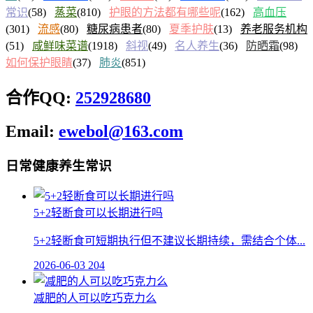
常识
(58)
蒸菜
(810)
护眼的方法都有哪些呢
(162)
高血压
(301)
流感
(80)
糖尿病患者
(80)
夏季护肤
(13)
养老服务机构
(51)
咸鲜味菜谱
(1918)
斜视
(49)
名人养生
(36)
防晒霜
(98)
如何保护眼睛
(37)
肺炎
(851)
合作QQ:
252928680
Email:
ewebol@163.com
日常健康养生常识
5+2轻断食可以长期进行吗
5+2轻断食可短期执行但不建议长期持续，需结合个体...
2026-06-03
204
减肥的人可以吃巧克力么