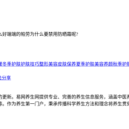
么好端端的帕劳为什么要禁用防晒霜呢?
骤
冬季护肤
护肤技巧
整形美容
皮肤保养
夏季护肤
美容养颜
秋季护
法分享
的更新。易网养生网提供专业、完善的养生信息服务，涵盖中医
等。作为养生第一门户，秉承传播科学养生方法和理念将养生贯