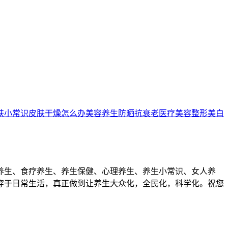
肤小常识
皮肤干燥怎么办
美容养生
防晒
抗衰老
医疗美容
整形
美白
养生、食疗养生、养生保健、心理养生、养生小常识、女人养
穿于日常生活，真正做到让养生大众化，全民化，科学化。祝您