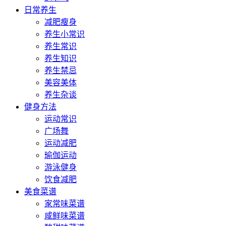
日常养生
减肥瘦身
养生小常识
养生常识
养生知识
养生禁忌
美容美体
养生杂谈
健身方法
运动常识
广场舞
运动减肥
瑜伽运动
游泳健身
饮食减肥
美食菜谱
家常味菜谱
咸鲜味菜谱