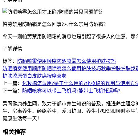
帕劳禁用防晒霜是怎么回事?为什么禁用防晒霜?
今天一则帕劳禁用防晒霜的消息也是引起了很多人的注意，那
了解详情
标签：
防晒喷雾使用顺序
防晒喷雾怎么使用
护肤技巧
防晒喷雾使用顺序
防晒喷雾怎么使用
护肤技巧
秋季护肤
护肤步
护肤
胶原蛋白
皮肤癌
按摩
衰老
上一篇：
化妆棉怎么用?是干什么用的?化妆棉的作用与使用方
下一篇：
防晒喷雾可以带上飞机吗?能带上飞机托运吗?
易网健康养生网，致力于都市养生知识的普及，推进养生理念
生、房事养生、经络养生，爱眼护眼、养生小知识和顺时养生
健康生活每一天！
相关推荐