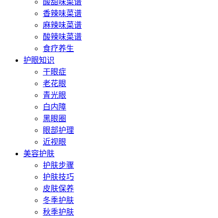
酸甜味菜谱
香辣味菜谱
麻辣味菜谱
酸辣味菜谱
食疗养生
护眼知识
干眼症
老花眼
青光眼
白内障
黑眼圈
眼部护理
近视眼
美容护肤
护肤步骤
护肤技巧
皮肤保养
冬季护肤
秋季护肤