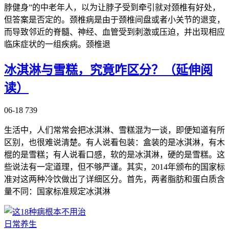
脖健身”的中老年人，以为让脖子受到牵引就对颈椎有好处，
但答案是否定的。颈椎病是由于颈椎间盘或者小关节的退变，
而导致邻近的脊髓、神经、血管受到刺激或压迫，并出现相应
临床症状的一组疾病。颈椎退
冰淇淋与雪糕，究竟咋区分？（延伸阅
读）
06-18
739
生活中，人们常常会把冰淇淋、雪糕混为一谈，即便知道有所
区别，也很难说清楚。有人说看包装：盒装的是冰淇淋，有木
棍的是雪糕；有人说看口感，软的是冰淇淋，硬的是雪糕。这
些说法有一定道理，但不够严谨。其实，2014年颁布的国家标
准对这两种冷饮做出了详细区分。首先，两者脂肪和蛋白质含
量不同：国家标准规定冰淇淋
日常养生