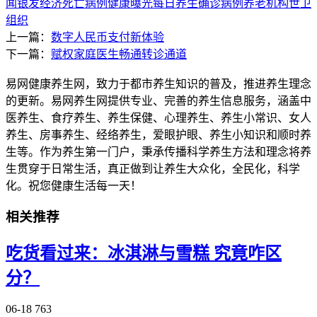
闻
银发经济
死亡病例
健康曝光
每日养生
确诊病例
养老机构
世卫
组织
上一篇：
数字人民币支付新体验
下一篇：
赋权家庭医生畅通转诊通道
易网健康养生网，致力于都市养生知识的普及，推进养生理念
的更新。易网养生网提供专业、完善的养生信息服务，涵盖中
医养生、食疗养生、养生保健、心理养生、养生小常识、女人
养生、房事养生、经络养生，爱眼护眼、养生小知识和顺时养
生等。作为养生第一门户，秉承传播科学养生方法和理念将养
生贯穿于日常生活，真正做到让养生大众化，全民化，科学
化。祝您健康生活每一天！
相关推荐
吃货看过来：冰淇淋与雪糕 究竟咋区
分？
06-18
763