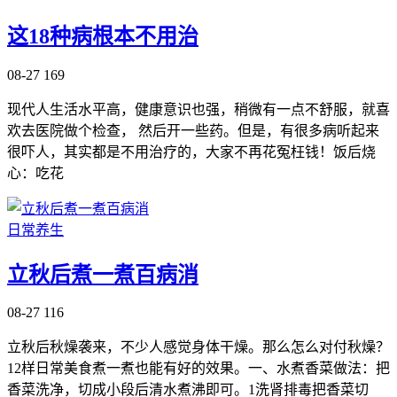
这18种病根本不用治
08-27
169
现代人生活水平高，健康意识也强，稍微有一点不舒服，就喜
欢去医院做个检查， 然后开一些药。但是，有很多病听起来
很吓人，其实都是不用治疗的，大家不再花冤枉钱！饭后烧
心：吃花
日常养生
立秋后煮一煮百病消
08-27
116
立秋后秋燥袭来，不少人感觉身体干燥。那么怎么对付秋燥？
12样日常美食煮一煮也能有好的效果。一、水煮香菜做法：把
香菜洗净，切成小段后清水煮沸即可。1洗肾排毒把香菜切