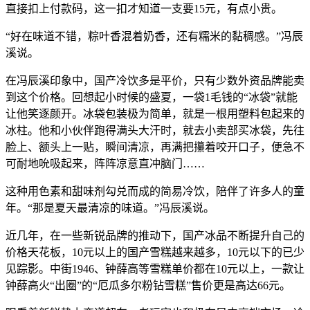
直接扣上付款码，这一扣才知道一支要15元，有点小贵。
“好在味道不错，粽叶香混着奶香，还有糯米的黏稠感。”冯辰
溪说。
在冯辰溪印象中，国产冷饮多是平价，只有少数外资品牌能卖
到这个价格。回想起小时候的盛夏，一袋1毛钱的“冰袋”就能
让他笑逐颜开。冰袋包装极为简单，就是一根用塑料包起来的
冰柱。他和小伙伴跑得满头大汗时，就去小卖部买冰袋，先往
脸上、额头上一贴，瞬间清凉，再满把攥着咬开口子，便急不
可耐地吮吸起来，阵阵凉意直冲脑门……
这种用色素和甜味剂勾兑而成的简易冷饮，陪伴了许多人的童
年。“那是夏天最清凉的味道。”冯辰溪说。
近几年，在一些新锐品牌的推动下，国产冰品不断提升自己的
价格天花板，10元以上的国产雪糕越来越多，10元以下的已少
见踪影。中街1946、钟薛高等雪糕单价都在10元以上，一款让
钟薛高火“出圈”的“厄瓜多尔粉钻雪糕”售价更是高达66元。