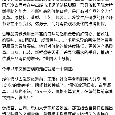
国产冷饮品牌在中高端市场逐渐站稳脚跟，已具备和国际大牌
掰手腕的能力。不断推高的价格背后，是厂商对产品的全方位
变革。原材料、造型、工艺、包装……冷饮生产研发的各个环
节都在不断变化，这源于厂商对消费观念变化的准确把握。
雪糕品牌频频用更丰富的口味勾起消费者的好奇心：榴莲味、
奶糖味、AD钙奶味、咸蛋黄味……“求新求异的新生代消费者
更愿意为尝鲜买单。他们对价格的敏感度降低，更关注产品质
量、口味、包装、新鲜感等因素。差异化需求的攀升，推动了
优质产品消费的增长。”业内人士分析。
今年以来文创雪糕的走红就是一个例证。
端午假期去武汉旅游前，王琪在社交平台看到有人分享“可
以‘吃’的黄鹤楼”，瞬间就被种草了。“雪糕纹理细密，造型逼
真，口味也不错，15元一支，价格不算太贵，在黄鹤楼前拿着
它拍照，很爽！”
像故宫、西湖、乐山大佛等知名景区，都在结合自身特色推出
造型独特的文创雪糕，拿着标志性建筑或文物造型的雪糕在