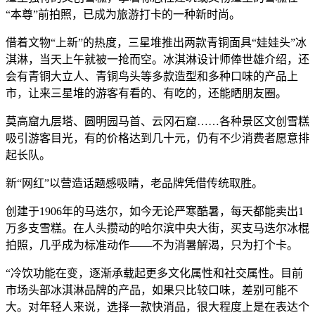
“本尊”前拍照，已成为旅游打卡的一种新时尚。
借着文物“上新”的热度，三星堆推出两款青铜面具“娃娃头”冰
淇淋，当天上午就被一抢而空。冰淇淋设计师俸世雄介绍，还
会有青铜大立人、青铜鸟头等多款造型和多种口味的产品上
市，让来三星堆的游客有看的、有吃的，还能晒朋友圈。
莫高窟九层塔、圆明园马首、云冈石窟……各种景区文创雪糕
吸引游客目光，有的价格达到几十元，仍有不少消费者愿意排
起长队。
新“网红”以营造话题感吸睛，老品牌凭借传统取胜。
创建于1906年的马迭尔，如今无论严寒酷暑，每天都能卖出1
万多支雪糕。在人头攒动的哈尔滨中央大街，买支马迭尔冰棍
拍照，几乎成为标准动作——不为消暑解渴，只为打个卡。
“冷饮功能在变，逐渐承载起更多文化属性和社交属性。目前
市场头部冰淇淋品牌的产品，如果只比较口味，差别可能不
大。对年轻人来说，选择一款快消品，很大程度上是在表达个