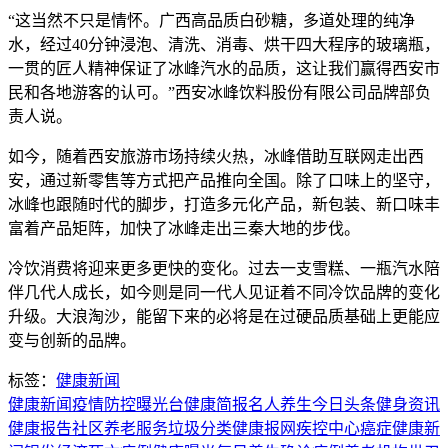
“这当然不只是情怀。广西高品质白砂糖，多道处理的纯净
水，经过40分钟浸泡、清洗、消毒、烘干四大程序的玻璃瓶，
一贯的匠人精神保证了冰峰汽水的品质，这让我们赢得西安市
民和各地游客的认可。”西安冰峰饮料股份有限公司品牌部负
责人说。
如今，随着西安旅游市场持续火热，冰峰借助互联网走出西
安，通过新零售等方式把产品推向全国。除了口味上的坚守，
冰峰也跟随时代的脚步，打造多元化产品，新包装、新口味丰
富着产品矩阵，加快了冰峰走出三秦大地的步伐。
冷饮消费将迎来更多更快的变化。过去一支雪糕、一瓶汽水陪
伴几代人成长，如今则是同一代人见证着不同冷饮品牌的变化
升级。大浪淘沙，能留下来的必将是在过硬品质基础上更能应
变与创新的品牌。
标签：
健康新闻
健康新闻
疫情防控
曝光台
健康简报
名人养生
今日头条
健身资讯
健康报告
社区养老服务
垃圾分类
健康报网
疾控中心
癌症
健康新