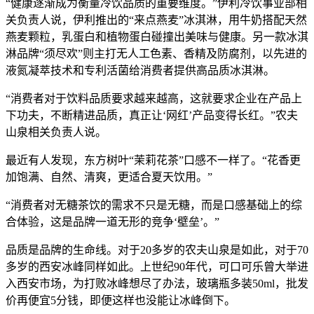
“健康逐渐成为衡量冷饮品质的重要维度。”伊利冷饮事业部相
关负责人说，伊利推出的“来点燕麦”冰淇淋，用牛奶搭配天然
燕麦颗粒，乳蛋白和植物蛋白碰撞出美味与健康。另一款冰淇
淋品牌“须尽欢”则主打无人工色素、香精及防腐剂，以先进的
液氮凝萃技术和专利活菌给消费者提供高品质冰淇淋。
“消费者对于饮料品质要求越来越高，这就要求企业在产品上
下功夫，不断精进品质，真正让‘网红’产品变得长红。”农夫
山泉相关负责人说。
最近有人发现，东方树叶“茉莉花茶”口感不一样了。“花香更
加饱满、自然、清爽，更适合夏天饮用。”
“消费者对无糖茶饮的需求不只是无糖，而是口感基础上的综
合体验，这是品牌一道无形的竞争‘壁垒’。”
品质是品牌的生命线。对于20多岁的农夫山泉是如此，对于70
多岁的西安冰峰同样如此。上世纪90年代，可口可乐曾大举进
入西安市场，为打败冰峰想尽了办法，玻璃瓶多装50ml，批发
价再便宜5分钱，即便这样也没能让冰峰倒下。