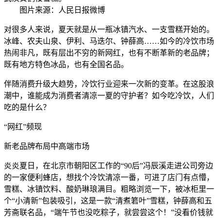
图片来源：人民日报微博
对很多人来说，夏天就是从一瓶冰镇汽水、一支雪糕开始的。
冰峰、农夫山泉、伊利、马迭尔、钟薛高……如今的冷饮市场
热闹非凡，既有层出不穷的新网红，也有不断革新的老品牌；
既有地方特色冰品，也有全国名品。
伴随消费升级大趋势，冷饮行业迎来一次新的变革。在这股浪
潮中，谁能成为消费者清凉一夏的守护者？如今吃冷饮，人们
吃的是什么？
“网红”频现
新老品牌布局中高端市场
炎炎夏日，在北京市朝阳区工作的“90后”冯辰溪走进公司旁边
的一家便利蜂店，想找个冷饮清凉一番，可进了店门有点懵，
雪糕、冰镇饮料、酸奶琳琅满目。粗略浏览一下，被冰柜里一
个“小清新”包装吸引，这是一款“清煮箬叶”雪糕，钟薛高和五
芳斋联名品，“端午节也没吃粽子，就尝尝这个！”没看价钱就