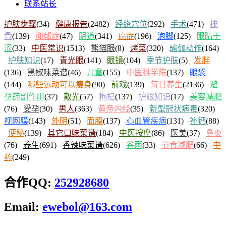
联系站长
护肤步骤
(34)
健康报告
(2482)
经络穴位
(292)
手术
(471)
排
骨
(139)
抑郁症
(47)
阴道
(341)
癌症
(196)
泡脚
(125)
眼睛干
涩
(33)
中医常识
(1513)
熊猫眼
(8)
烤菜
(320)
瑜伽动作
(164)
护肤知识
(17)
青光眼
(141)
眼镜
(104)
季节护肤
(5)
发胖
(136)
黑椒味菜谱
(46)
儿童
(155)
中医科学院
(137)
眼袋
(144)
哪些运动可以瘦身
(90)
前戏
(139)
每日养生
(2136)
避
孕药副作用
(37)
散光
(57)
枸杞
(137)
护眼知识
(17)
美容减肥
(76)
受孕
(30)
男人
(363)
黄帝内经
(35)
新型冠状病毒
(320)
视网膜
(143)
外阴
(51)
面膜
(137)
心血管疾病
(131)
补钙
(88)
便秘
(139)
其它口味菜谱
(184)
中医按摩
(86)
医美
(37)
鼻炎
(76)
养生
(691)
香辣味菜谱
(626)
谷雨
(33)
节食减肥
(66)
中
药
(249)
合作QQ:
252928680
Email:
ewebol@163.com