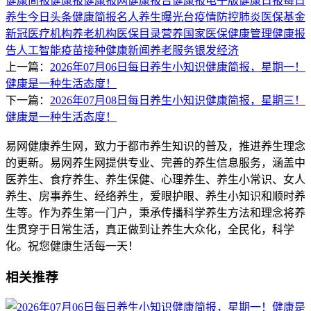
健康简报
健康报
健康报网
健康报告
健康报电子版
健康日报
每日
养生
今日头条
健康简报
名人养生
曝光台
疫情防控
肺炎
医保基金
新冠
医疗机构
养老机构
医保目录
营养
国家医保
健康管理
健康报
告
人工智能
疫苗接种
健康新闻
养老服务
银发经济
上一篇：
2026年07月06日每日养生小知识健康简报，星期一！
健康是一种生活态度！
下一篇：
2026年07月08日每日养生小知识健康简报，星期三！
健康是一种生活态度！
易网健康养生网，致力于都市养生知识的普及，推进养生理念
的更新。易网养生网提供专业、完善的养生信息服务，涵盖中
医养生、食疗养生、养生保健、心理养生、养生小常识、女人
养生、房事养生、经络养生，爱眼护眼、养生小知识和顺时养
生等。作为养生第一门户，秉承传播科学养生方法和理念将养
生贯穿于日常生活，真正做到让养生大众化，全民化，科学
化。祝您健康生活每一天！
相关推荐