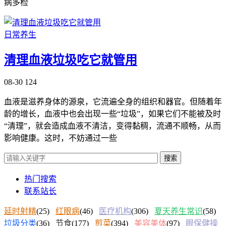
病多检
日常养生
清理血液垃圾吃它就管用
08-30
124
血液是滋养身体的源泉，它流遍全身的组织和器官。但随着年
龄的增长，血液中也会出现一些“垃圾”，如果它们不能被及时
“清理”，就会造成血液不清洁，变得黏稠，流通不顺畅，从而
影响健康。这时，不妨通过一些
搜索
热门搜索
联系站长
延时射精
(25)
红眼病
(46)
医疗机构
(306)
夏天养生常识
(58)
垃圾分类
(36)
节食
(177)
煎菜
(394)
美容美体
(97)
眼保健操