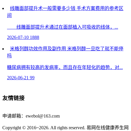
线雕面部提升术一般需要多少钱 手术方案费用的参考区
间
线雕面部提升术通过在面部植入可吸收的线体，...
2026-07-10
1888
米格列醇功效作用及副作用 米格列醇一旦吃了就不能停
吗
糖尿病拥有较高的发病率，而且存在年轻化的趋势，对...
2026-06-21
99
怎样用手确定卵巢位置
友情链接
用手通常无法直接确定卵巢的具体位置。卵巢位于...
2026-06-23
1418
申请邮箱：ewebol@163.com
牛奶可以热了再喝吗-饮食小妙招
Copyright © 2016~2026. All rights reserved. 易网在线健康养生网