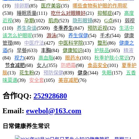
(19)
排卵期
(85)
医疗美容
(35)
哪些食物有护眼的作用呢
(538)
睡眠质量
(111)
吃什么对眼睛好
(21)
抑郁症
(47)
高度
近视
(38)
孕期
(102)
肌肉
(523)
隐形眼镜
(82)
G点
(61)
弱视
(110)
养生杂谈
(5509)
冬季养生
(847)
预防近视
(32)
生活中
该怎么护眼呢
(159)
游泳
(76)
养生保健
(54)
手术
(544)
健康
管理
(88)
中医疗法
(427)
中医科学院
(137)
整形
(86)
健康之
道
(5)
早餐
(633)
丰胸
(84)
健康知识
(43)
护肤品
(165)
精液
(84)
视力
(405)
高血脂
(40)
眼药水
(101)
秋季护肤小常识
(7)
节食减肥
(68)
女人
(355)
防晒霜
(98)
食品安全
(101)
夏季护
肤
(13)
花生粉
(2)
预防保健
(839)
健身
(344)
失眠
(157)
五香
味菜谱
(39)
安全套
(105)
美容减肥
(76)
合作QQ:
252928680
Email:
ewebol@163.com
日常健康养生常识