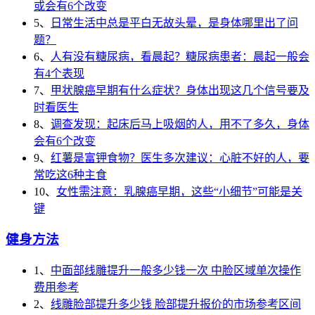
或会有6个改变
5、
日常生活中总是平白无故头晕，是身体哪里出了问
题？
6、
人有没有糖尿病，看晨起？糖尿病患者：晨起一般会
有4个表现
7、
甲状腺癌早期有什么症状？身体出现这几个信号要及
时看医生
8、
调查发现：起床后马上吸烟的人，用不了多久，身体
会有6个改变
9、
红薯是富钾食物？医生多次建议：心脏不好的人，要
常吃这6种主食
10、
女性需注意：乳腺癌早期，这些“小细节”可能是关
键
健身方法
1、
中面部线雕提升一般多少钱一次 中脸区域单次操作
费用参考
2、
线雕脸部提升多少钱 脸部提升报价的市场参考区间