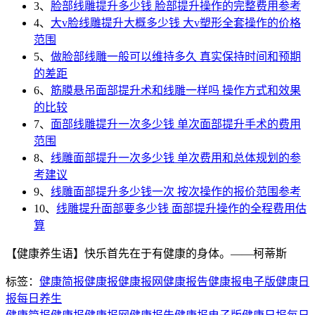
3、
脸部线雕提升多少钱 脸部提升操作的完整费用参考
4、
大v脸线雕提升大概多少钱 大v塑形全套操作的价格
范围
5、
做脸部线雕一般可以维持多久 真实保持时间和预期
的差距
6、
筋膜悬吊面部提升术和线雕一样吗 操作方式和效果
的比较
7、
面部线雕提升一次多少钱 单次面部提升手术的费用
范围
8、
线雕面部提升一次多少钱 单次费用和总体规划的参
考建议
9、
线雕面部提升多少钱一次 按次操作的报价范围参考
10、
线雕提升面部要多少钱 面部提升操作的全程费用估
算
【健康养生语】快乐首先在于有健康的身体。——柯蒂斯
标签：
健康简报
健康报
健康报网
健康报告
健康报电子版
健康日
报
每日养生