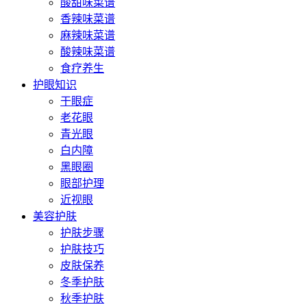
酸甜味菜谱
香辣味菜谱
麻辣味菜谱
酸辣味菜谱
食疗养生
护眼知识
干眼症
老花眼
青光眼
白内障
黑眼圈
眼部护理
近视眼
美容护肤
护肤步骤
护肤技巧
皮肤保养
冬季护肤
秋季护肤