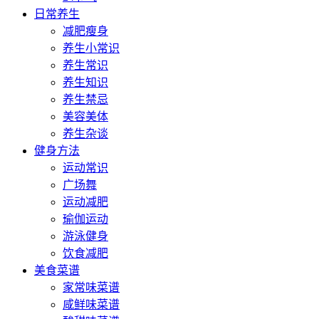
日常养生
减肥瘦身
养生小常识
养生常识
养生知识
养生禁忌
美容美体
养生杂谈
健身方法
运动常识
广场舞
运动减肥
瑜伽运动
游泳健身
饮食减肥
美食菜谱
家常味菜谱
咸鲜味菜谱