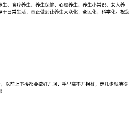
养生、食疗养生、养生保健、心理养生、养生小常识、女人养
穿于日常生活，真正做到让养生大众化，全民化，科学化。祝您
的张大爷，以前上下楼都要歇好几回，手里离不开拐杖，走几步就喘得
邻