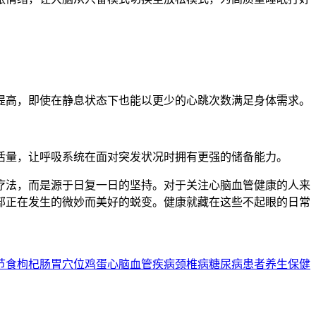
提高，即使在静息状态下也能以更少的心跳次数满足身体需求。
活量，让呼吸系统在面对突发状况时拥有更强的储备能力。
疗法，而是源于日复一日的坚持。对于关注心脑血管健康的人来
部正在发生的微妙而美好的蜕变。健康就藏在这些不起眼的日常
节食
枸杞
肠胃
穴位
鸡蛋
心脑血管疾病
颈椎病
糖尿病患者
养生保健