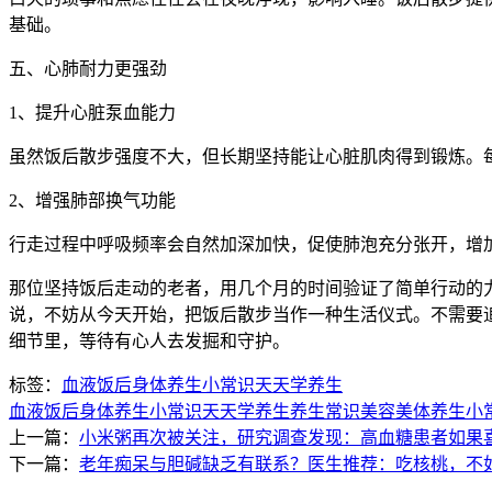
基础。
五、心肺耐力更强劲
1、提升心脏泵血能力
虽然饭后散步强度不大，但长期坚持能让心脏肌肉得到锻炼。
2、增强肺部换气功能
行走过程中呼吸频率会自然加深加快，促使肺泡充分张开，增
那位坚持饭后走动的老者，用几个月的时间验证了简单行动的
说，不妨从今天开始，把饭后散步当作一种生活仪式。不需要
细节里，等待有心人去发掘和守护。
标签：
血液
饭后
身体
养生小常识
天天学养生
血液
饭后
身体
养生小常识
天天学养生
养生常识
美容美体
养生小
上一篇：
小米粥再次被关注，研究调查发现：高血糖患者如果
下一篇：
老年痴呆与胆碱缺乏有联系？医生推荐：吃核桃，不