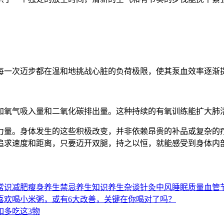
每一次迈步都在温和地挑战心脏的负荷极限，使其泵血效率逐渐
加氧气吸入量和二氧化碳排出量。这种持续的有氧训练能扩大肺
力量。身体发生的这些积极改变，并非依赖昂贵的补品或复杂的
追求速度和距离，只要迈开双腿，持之以恒，就能感受到身体内
常识
减肥瘦身
养生禁忌
养生知识
养生杂谈
针灸
中风
睡眠质量
血管
喜欢喝小米粥，或有6大改善，关键在你喝对了吗？
如多吃这3物