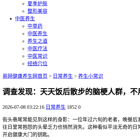
夏季护肤
整形美容
中医养生
中草药
中医养生
养生之道
中医疗法
中医常识
经络穴位
易网健康养生网首页
>
日常养生
>
养生小常识
调查发现：天天饭后散步的脑梗人群，不
2026-07-08 03:22:16
日常养生
1852
0
街头巷尾常能见到这样的身影：一位年过六旬的老者，晚餐后
往日里常抱怨的头晕乏力也悄然消失。这种看似平淡无奇的日
开启健康大门的钥匙。