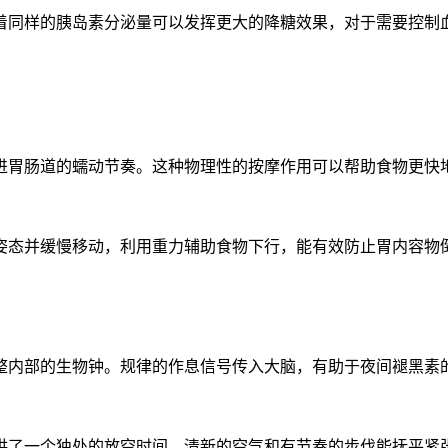
着同样的胰岛素分泌量可以发挥更大的降糖效果，对于需要控制
进胃肠道的蠕动节奏。这种物理性的按摩作用可以帮助食物更快
姿态并缓慢移动，利用重力辅助食物下行，能有效防止胃内容物
整内部的生物钟。规律的作息信号传入大脑，有助于夜间褪黑素
供了一个独处的放空时间，清新的空气和有节奏的步伐能抚平紧